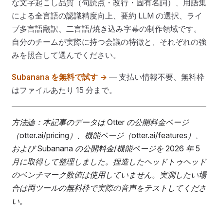
な文字起こし品質（句読点・改行・固有名詞）、用語集
による全言語の認識精度向上、要約 LLM の選択、ライ
ブ多言語翻訳、二言語/焼き込み字幕の制作領域です。
自分のチームが実際に持つ会議の特徴と、それぞれの強
みを照合して選んでください。
Subanana を無料で試す →
— 支払い情報不要、無料枠
はファイルあたり 15 分まで。
方法論：本記事のデータは Otter の公開料金ページ
（otter.ai/pricing）、機能ページ（otter.ai/features）、
および Subanana の公開料金/機能ページを 2026 年 5
月に取得して整理しました。捏造したヘッドトゥヘッド
のベンチマーク数値は使用していません。実測したい場
合は両ツールの無料枠で実際の音声をテストしてくださ
い。