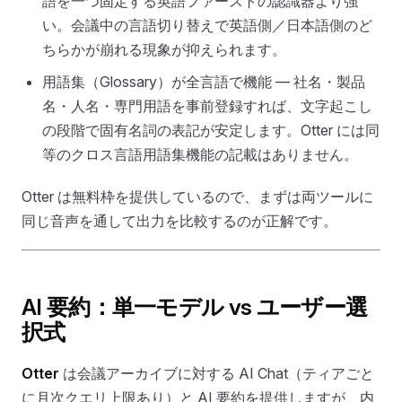
語を一つ固定する英語ファーストの認識器より強
い。会議中の言語切り替えで英語側／日本語側のど
ちらかが崩れる現象が抑えられます。
用語集（Glossary）が全言語で機能 — 社名・製品
名・人名・専門用語を事前登録すれば、文字起こし
の段階で固有名詞の表記が安定します。Otter には同
等のクロス言語用語集機能の記載はありません。
Otter は無料枠を提供しているので、まずは両ツールに
同じ音声を通して出力を比較するのが正解です。
AI 要約：単一モデル vs ユーザー選
択式
Otter
は会議アーカイブに対する AI Chat（ティアごと
に月次クエリ上限あり）と AI 要約を提供しますが、内