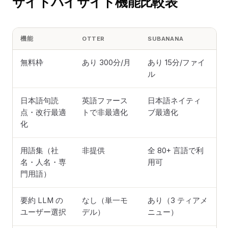
サイドバイサイド機能比較表
機能
OTTER
SUBANANA
無料枠
あり 300分/月
あり 15分/ファイ
ル
日本語句読
英語ファース
日本語ネイティ
点・改行最適
トで非最適化
ブ最適化
化
用語集（社
非提供
全 80+ 言語で利
名・人名・専
用可
門用語）
要約 LLM の
なし（単一モ
あり（3 ティアメ
ユーザー選択
デル）
ニュー）