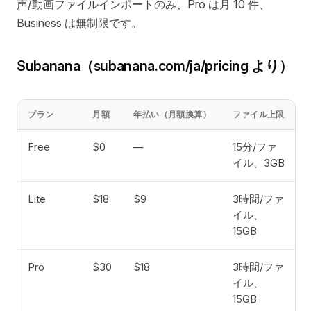
声/動画ファイルインポートのみ、Pro は月 10 件、
Business は無制限です。
Subanana（subanana.com/ja/pricing より）
プラン
月額
年払い（月額換算）
ファイル上限
Free
$0
—
15分/ファ
イル、3GB
Lite
$18
$9
3時間/ファ
イル、
15GB
Pro
$30
$18
3時間/ファ
2
イル、
15GB