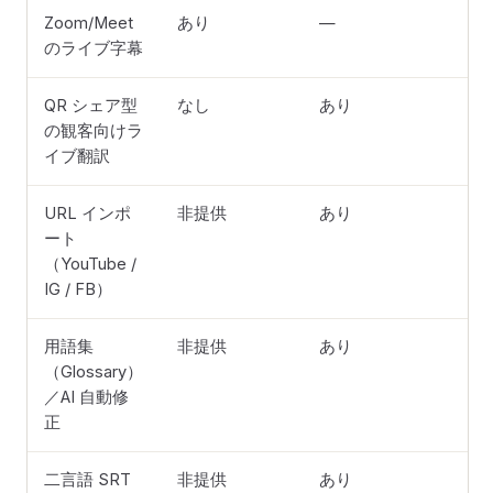
Zoom/Meet
あり
—
のライブ字幕
QR シェア型
なし
あり
の観客向けラ
イブ翻訳
URL インポ
非提供
あり
ート
（YouTube /
IG / FB）
用語集
非提供
あり
（Glossary）
／AI 自動修
正
二言語 SRT
非提供
あり