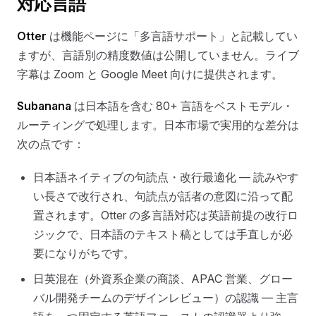
対応言語
Otter
は機能ページに「多言語サポート」と記載してい
ますが、言語別の精度数値は公開していません。ライブ
字幕は Zoom と Google Meet 向けに提供されます。
Subanana
は日本語を含む 80+ 言語をベストモデル・
ルーティングで処理します。日本市場で実用的な差分は
次の点です：
日本語ネイティブの句読点・改行最適化 — 読みやす
い長さで改行され、句読点が話者の意図に沿って配
置されます。Otter の多言語対応は英語前提の改行ロ
ジックで、日本語のテキスト稿としては手直しが必
要になりがちです。
日英混在（外資系企業の商談、APAC 営業、グロー
バル開発チームのデザインレビュー）の認識 — 主言