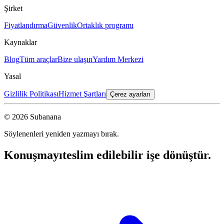
Şirket
Fiyatlandırma
Güvenlik
Ortaklık programı
Kaynaklar
Blog
Tüm araçlar
Bize ulaşın
Yardım Merkezi
Yasal
Gizlilik Politikası
Hizmet Şartları
Çerez ayarları
© 2026 Subanana
Söylenenleri yeniden yazmayı bırak.
Konuşmayı
teslim edilebilir işe dönüştür.