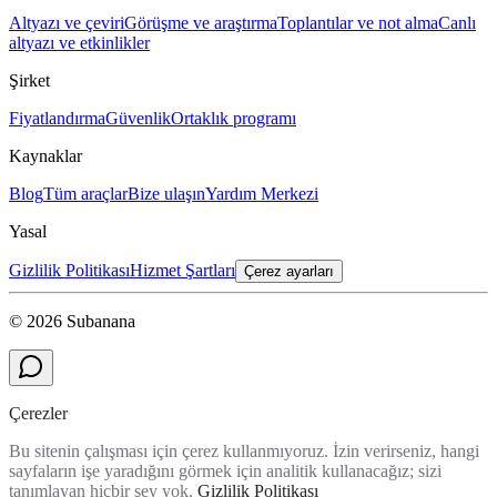
Altyazı ve çeviri
Görüşme ve araştırma
Toplantılar ve not alma
Canlı
altyazı ve etkinlikler
Şirket
Fiyatlandırma
Güvenlik
Ortaklık programı
Kaynaklar
Blog
Tüm araçlar
Bize ulaşın
Yardım Merkezi
Yasal
Gizlilik Politikası
Hizmet Şartları
Çerez ayarları
© 2026 Subanana
Çerezler
Bu sitenin çalışması için çerez kullanmıyoruz. İzin verirseniz, hangi
sayfaların işe yaradığını görmek için analitik kullanacağız; sizi
tanımlayan hiçbir şey yok.
Gizlilik Politikası