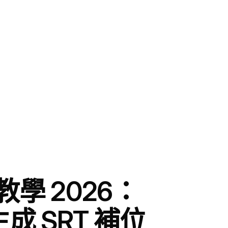
教學 2026：
成 SRT 補位