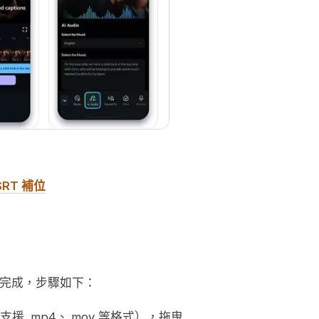
SRT 補位
功能完成，步驟如下：
援 .mp4、.mov 等格式），拖曳