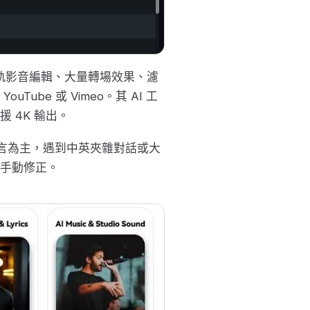
軌影音編輯、大量轉場效果、濾
be 或 Vimeo。其 AI 工
 4K 輸出。
要語言為主，遇到中英夾雜對話或大
手動修正。