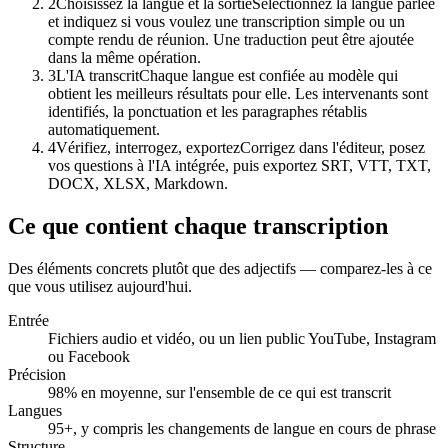
2
Choisissez la langue et la sortie
Sélectionnez la langue parlée
et indiquez si vous voulez une transcription simple ou un
compte rendu de réunion. Une traduction peut être ajoutée
dans la même opération.
3
L'IA transcrit
Chaque langue est confiée au modèle qui
obtient les meilleurs résultats pour elle. Les intervenants sont
identifiés, la ponctuation et les paragraphes rétablis
Transcription
automatiquement.
4
Vérifiez, interrogez, exportez
Corrigez dans l'éditeur, posez
Locuteurs séparés · ponctuation restaurée
vos questions à l'IA intégrée, puis exportez SRT, VTT, TXT,
00:12
DOCX, XLSX, Markdown.
Nous décalons le lancement à la première semaine de juin.
Ce que contient chaque transcription
00:47
Des éléments concrets plutôt que des adjectifs — comparez-les à ce
D'accord — mais la page tarifs doit être finalisée avant.
que vous utilisez aujourd'hui.
Entrée
Fichiers audio et vidéo, ou un lien public YouTube, Instagram
ou Facebook
Précision
98% en moyenne, sur l'ensemble de ce qui est transcrit
Langues
95+, y compris les changements de langue en cours de phrase
Structure