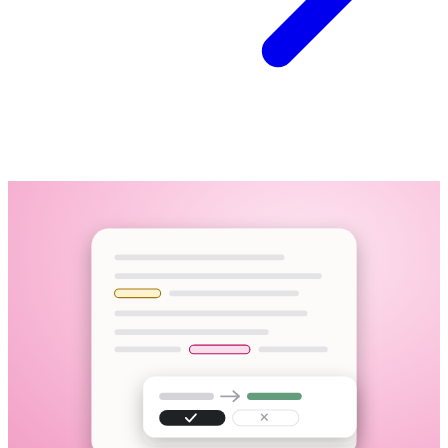
Enregistrement d'interview
M4A · 58:12 · importé
Importez un fichier, collez un lien ou enregistrez dans le navigateur
95+ langues, y compris les changements de langue en pleine phrase