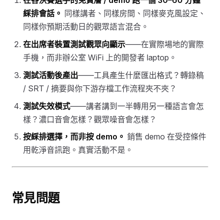
在各決賽選手的免費層 / demo 跑一個 30–60 分鐘
綵排會話。
同樣講者、同樣房間、同樣麥克風設定、
同樣你預期活動日的觀眾語言混合。
在出席者裝置測試觀眾向顯示
——在實際場地的實際
手機，而非辦公室 WiFi 上的開發者 laptop。
測試活動後產出
——工具產生什麼匯出格式？轉錄稿
/ SRT / 摘要與你下游存檔工作流程夾不夾？
測試失效模式
——講者講到一半轉用另一種語言會怎
樣？濃口音會怎樣？觀眾噪音會怎樣？
按綵排選擇，而非按 demo。
銷售 demo 在受控條件
用乾淨音訊跑。真實活動不是。
常見問題