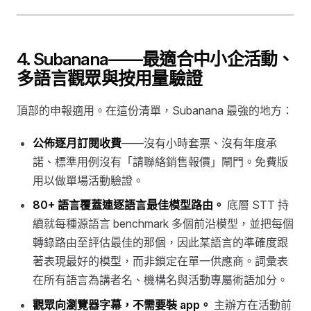
4. Subanana——最適合中小企活動、
多語言觀眾與按用量驗證
頂部的申報適用。在這份清單，Subanana 最強的地方：
公佈逐月訂閱收費
——沒有小時套票、沒有年度承
諾、標準用例沒有「請聯絡銷售報價」閘門。免費版
用以做單場活動驗證。
80+ 語言覆蓋連逐語言最佳模型路由。
底層 STT 持
續就每種源語言 benchmark 多個前沿模型，並把每個
轉錄路由至評估最佳的那個，因此某語言的準確度跟
著表現最好的模型，而非鎖定在單一供應商。詞彙表
在所有語言為講者名、機構名與活動專屬術語加分。
觀眾向瀏覽器字幕，不需要裝 app。
主辦方在活動前