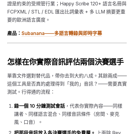
證是約束的受規管行業；Happy Scribe 120+ 語言名冊與
FCPXML / STL / EDL 匯出比詞彙表 + 多 LLM 摘要更重
要的歐洲語言廣度。
產品：
Subanana——多語言轉錄與即時字幕
怎樣在你實際音訊評估兩個決賽選手
單靠文件選對替代品，帶你去到大約八成。其餘兩成——
這個工具是否真的處理得到「我的」音訊？——需要真實
測試。行得通的流程：
錄一個 10 分鐘測試會話
，代表你實際內容——同樣
講者、同樣語言混合、同樣音訊條件（房間、麥克
風、口音）。
把那段音訊放入各決賽選手的免費層。
上面除 Rev