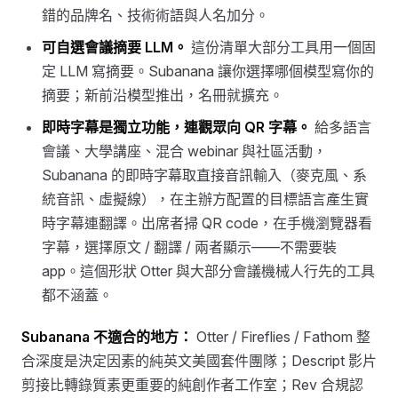
錯的品牌名、技術術語與人名加分。
可自選會議摘要 LLM。
這份清單大部分工具用一個固
定 LLM 寫摘要。Subanana 讓你選擇哪個模型寫你的
摘要；新前沿模型推出，名冊就擴充。
即時字幕是獨立功能，連觀眾向 QR 字幕。
給多語言
會議、大學講座、混合 webinar 與社區活動，
Subanana 的即時字幕取直接音訊輸入（麥克風、系
統音訊、虛擬線），在主辦方配置的目標語言產生實
時字幕連翻譯。出席者掃 QR code，在手機瀏覽器看
字幕，選擇原文 / 翻譯 / 兩者顯示——不需要裝
app。這個形狀 Otter 與大部分會議機械人行先的工具
都不涵蓋。
Subanana 不適合的地方：
Otter / Fireflies / Fathom 整
合深度是決定因素的純英文美國套件團隊；Descript 影片
剪接比轉錄質素更重要的純創作者工作室；Rev 合規認