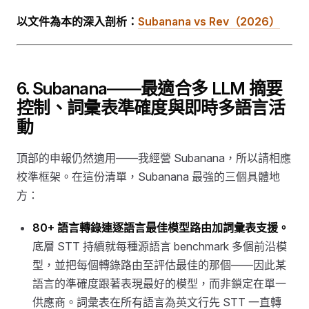
以文件為本的深入剖析：
Subanana vs Rev（2026）
6. Subanana——最適合多 LLM 摘要
控制、詞彙表準確度與即時多語言活
動
頂部的申報仍然適用——我經營 Subanana，所以請相應
校準框架。在這份清單，Subanana 最強的三個具體地
方：
80+ 語言轉錄連逐語言最佳模型路由加詞彙表支援。
底層 STT 持續就每種源語言 benchmark 多個前沿模
型，並把每個轉錄路由至評估最佳的那個——因此某
語言的準確度跟著表現最好的模型，而非鎖定在單一
供應商。詞彙表在所有語言為英文行先 STT 一直轉