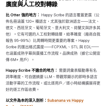
廣度與人工校對轉錄
比 Otter 強的地方：
Happy Scribe 的語言覆蓋更廣（公
佈名冊涵蓋 120+ 種語言，尤其強於歐洲語言——法文、
德文、西班牙文、葡萄牙文、意大利文、荷蘭文與許多其
他）。它有可選的人工校對轉錄層，給準確度（廠商自我
報告 95–99%）比周轉時間更重要的專案。Happy
Scribe 的匯出格式廣度——FCPXML、STL 與 EDL——
也涵蓋成熟字幕與廣播工作流程。品牌成熟（據它公開宣
傳 6M+ 用戶）。
Happy Scribe 不適合的地方：
需要詞彙表驅動專有名
詞準確度、可自選摘要 LLM、帶觀眾顯示的即時多語言
活動字幕的工作流程，或比逐用戶／逐小時結構擴展得更
好的逐工作區收費。
以文件為本的深入剖析：
Subanana vs Happy