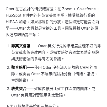
Otter 在它設計的情況確實強：在 Zoom + Salesforce +
HubSpot 套件內的純英文美國團隊，連受規管行業的
HIPAA 加購。如果那是你的形狀，這個總覽可能言之尚
早——Otter 大概就是合適的工具。團隊轉離 Otter 的原
因通常歸納為三類：
非英文會議
——Otter 英文行先的準確度處理不好的非
英文或粵英夾雜內容，或需要跨語言詞彙表鎖定品牌
與技術術語的多專有名詞會議。
整合錯配
——使用 Otter 沒有深入涵蓋的 CRM 的團
隊，或需要 Otter 不展示的對話分析（情緒、講聽、
主題追蹤）。
收費契合
——逐座位擴展比逐工作區差的團隊，或
Otter 免費層對實際用例太受限。
下面 6 個替代品按那三類來分。