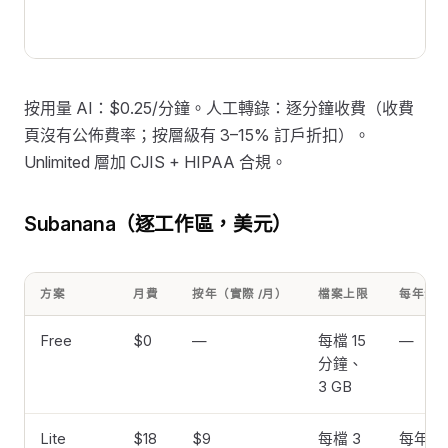
按用量 AI：$0.25/分鐘。人工轉錄：逐分鐘收費（收費
頁沒有公佈費率；按層級有 3–15% 訂戶折扣）。
Unlimited 層加 CJIS + HIPAA 合規。
Subanana（逐工作區，美元）
方案
月費
按年（實際 /月）
檔案上限
每年分
Free
$0
—
每檔 15
—
分鐘、
3 GB
Lite
$18
$9
每檔 3
每年 7