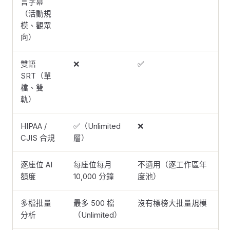
言字幕
（活動規
模、觀眾
向）
雙語
❌
✅
SRT（單
檔、雙
軌）
HIPAA /
✅（Unlimited
❌
CJIS 合規
層）
逐座位 AI
每座位每月
不適用（逐工作區年
額度
10,000 分鐘
度池）
多檔批量
最多 500 檔
沒有標榜大批量規模
分析
（Unlimited）