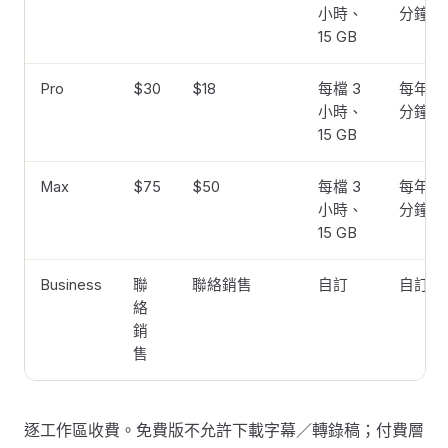
小時、
分鐘
15 GB
Pro
$30
$18
每檔 3
每年 2,
小時、
分鐘
15 GB
Max
$75
$50
每檔 3
每年 7,
小時、
分鐘
15 GB
Business
聯
聯絡銷售
自訂
自訂
絡
銷
售
逐工作區收費。免費版不允許下載字幕／轉錄稿；付費層