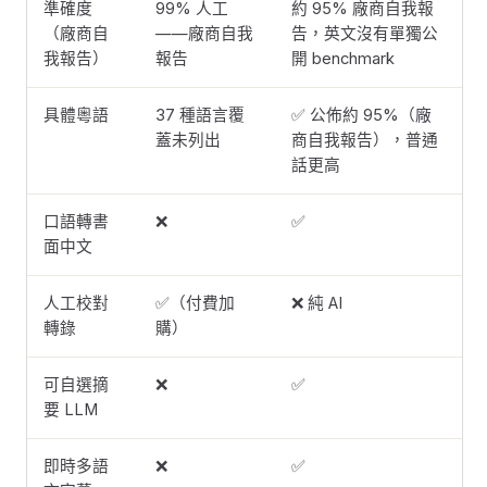
準確度
99% 人工
約 95% 廠商自我報
（廠商自
——廠商自我
告，英文沒有單獨公
我報告）
報告
開 benchmark
具體粵語
37 種語言覆
✅ 公佈約 95%（廠
蓋未列出
商自我報告），普通
話更高
口語轉書
❌
✅
面中文
人工校對
✅（付費加
❌ 純 AI
轉錄
購）
可自選摘
❌
✅
要 LLM
即時多語
❌
✅