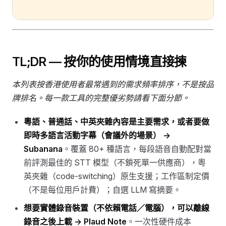
TL;DR — 按你的使用情境直接揀
本列表按香港使用者最常遇到的需求頻率排序，不是按品
牌排名。每一款工具的完整優劣勢請看下面分節。
粵語、普通話、中英夾雜內容是主要需求，或者要做
即時多語言活動字幕（會議外的場景） →
Subanana
。覆蓋 80+ 種語言，每段語音自動配對當
前評測最佳的 STT 模型（不鎖死單一供應商），粵
英夾雜（code-switching）原生支援；工作區制定價
（不是每位用戶計費）；自選 LLM 寫摘要。
想要實體錄音裝置（不依賴電話／電腦），可以離線
錄音之後上載 →
Plaud Note
。一次性硬件成本