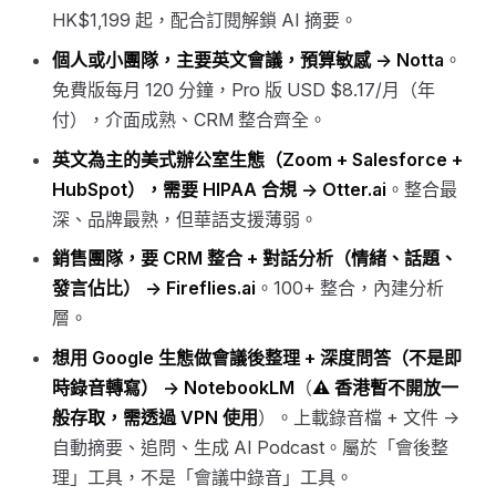
HK$1,199 起，配合訂閱解鎖 AI 摘要。
個人或小團隊，主要英文會議，預算敏感 →
Notta
。
免費版每月 120 分鐘，Pro 版 USD $8.17/月（年
付），介面成熟、CRM 整合齊全。
英文為主的美式辦公室生態（Zoom + Salesforce +
HubSpot），需要 HIPAA 合規 →
Otter.ai
。整合最
深、品牌最熟，但華語支援薄弱。
銷售團隊，要 CRM 整合 + 對話分析（情緒、話題、
發言佔比） →
Fireflies.ai
。100+ 整合，內建分析
層。
想用 Google 生態做會議後整理 + 深度問答（不是即
時錄音轉寫） →
NotebookLM
（
⚠️ 香港暫不開放一
般存取，需透過 VPN 使用
）。上載錄音檔 + 文件 →
自動摘要、追問、生成 AI Podcast。屬於「會後整
理」工具，不是「會議中錄音」工具。