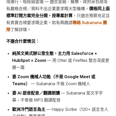
境運行，唔經過雲端 — 適合金融、醫療、政府承包商等
有嚴格合規／資料不出企業要求嘅大型機構。
價格同上面
標準訂閱方案完全分開，按專案計算
，只適合預算充足且
有真實合規要求嘅企業。如有興趣請
聯絡 Subanana 團
隊
了解詳情。
不適合什麼情況：
純英文美式辦公室生態，主力用 Salesforce +
HubSpot + Zoom
— 用 Otter 或 Fireflies 整合深度更
勝一籌
要 Zoom 機械人功能（不是 Google Meet 或
Teams）
— Subanana 不做 Zoom 機械人
要 AI 語音配音／翻譯朗讀
— Subanana 是文字字
幕，不會做 MP3 翻譯配音
歐洲冷門語言為主
— Happy Scribe（120+ 語言含人