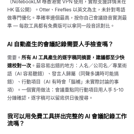
（NotebookLM 喺香港需 VPN 使用，實際支援詳情未在
HK 區公開）。Otter、Fireflies 以英文為主，未針對粵語
做專門優化。準確率邊個最高，按你自己會議錄音實測最
準 — 每款工具都有免費版可以拿同一段音訊對比。
AI 自動產生的會議記錄需要人手檢查嗎？
需要。
所有 AI 工具產生的逐字稿同摘要，建議都至少快
速校對一次
。最容易出錯的地方：人名／公司名／專業術
語（AI 容易聽錯）、發言人歸屬（同聲多講時可能搞
錯）、行動項目（AI 有時會「腦補」未實際討論的事
項）。一個實用做法：會議重點同行動項目用人手 5-10
分鐘確認，逐字稿可以留底供日後搜尋。
我可以用免費工具拼出完整的 AI 會議記錄工作
流嗎？