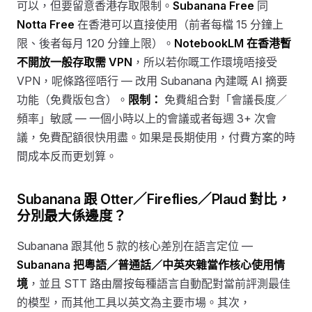
可以，但要留意香港存取限制。
Subanana Free
同
Notta Free
在香港可以直接使用（前者每檔 15 分鐘上
限、後者每月 120 分鐘上限）。
NotebookLM 在香港暫
不開放一般存取需 VPN
，所以若你嘅工作環境唔接受
VPN，呢條路徑唔行 — 改用 Subanana 內建嘅 AI 摘要
功能（免費版包含）。
限制：
免費組合對「會議長度／
頻率」敏感 — 一個小時以上的會議或者每週 3+ 次會
議，免費配額很快用盡。如果是長期使用，付費方案的時
間成本反而更划算。
Subanana 跟 Otter／Fireflies／Plaud 對比，
分別最大係邊度？
Subanana 跟其他 5 款的核心差別在語言定位 —
Subanana 把粵語／普通話／中英夾雜當作核心使用情
境
，並且 STT 路由層按每種語言自動配對當前評測最佳
的模型，而其他工具以英文為主要市場。其次，