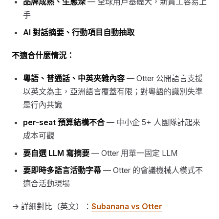
品牌成熟、生態深
— 全球用戶基礎大，新員工容易上
手
AI 對話摘要、行動項目自動抽取
不適合什麼情況：
粵語、普通話、中英夾雜內容
— Otter 公開語言支援
以英文為主，亞洲語言覆蓋有限；對粵語的識別失準
是行內共識
per-seat 預算結構不合
— 中小企 5+ 人團隊計起來
成本可觀
要自選 LLM 寫摘要
— Otter 用單一固定 LLM
要即時多語言活動字幕
— Otter 的會議機械人模式不
適合活動現場
→ 詳細對比（英文）：
Subanana vs Otter