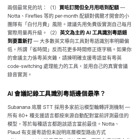
兩個最常見的坑：（1）
買咗訂閱但全月用唔到配額
—
Notta、Fireflies 等的 per-month 配額對偶爾才開會的小
團隊有「白付月費」風險。建議先用免費版實測自己每月
實際用量再升級。（2）
英文為主的 AI 工具識別粵語錯
到要重新打
— 大多數英文導向工具對粵語識別率明顯偏
低，所謂「省時間」反而花更多時間修正逐字稿。如果你
的會議主力係粵英夾雜，請揀明確支援粵語並有粵英
code-switching 處理能力的工具，並用自己的真實會議
錄音實測。
AI 會議記錄工具識別粵語邊個最準？
Subanana 底層 STT 採用多家前沿模型輪轉評測機制 —
所有 80+ 種支援語言都按來源自動配對當前評測最佳的
模型，等於每種語言都跑該語言當前最佳。Notta、
Plaud 有支援粵語但未說明底層模型路由方式