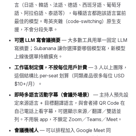
言（日語、韓語、法語、德語、西班牙語、葡萄牙
語、阿拉伯語、泰語等），每種語言都跑該語言當前
最佳的模型。粵英夾雜（code-switching）原生支
援，不會分段失準。
可選 LLM 寫會議摘要
— 大多數工具用單一固定 LLM
寫摘要；Subanana 讓你選擇要哪個模型寫，新模型
上線後選單持續擴充。
工作區制定價，不按每位用戶計費
— 3 人以上團隊，
這個結構比 per-seat 划算（同類產品很多每位 USD
$10+/月）。
即時多語言活動字幕（會議外場景）
— 主持人預先設
定來源語言 + 目標翻譯語言，與會者掃 QR Code 在
自己電話上看字幕，可選顯示來源／翻譯／雙語並
列。不用裝 app，不鎖定 Zoom／Teams／Meet。
會議機械人
— 可以排程加入 Google Meet 同