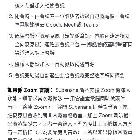
械人預設加入相關會議
開會時，由會議室一位參與者透過自己嘅電腦／會議
室電腦連線去 Google Meet 或 Teams
確保會議室嘅麥克風（無論係筆記型電腦內建定獨立
全向麥克風）連咗去會議平台 — 即話會議室嘅聲音有
渠道進入線上會議
機械人靜默加入，自動擷取兩邊音源
會議完結後自動產生混合會議嘅完整逐字稿同摘要
如果係 Zoom 會議：
Subanana 暫不支援 Zoom 機械人
功能。退而求其次嘅做法 — 用會議室電腦同時做兩件
事：一邊連 Zoom，一邊開 Subanana 即時錄音頁。電
腦麥克風會收到房間內嘅實體發言，加上 Zoom 喇叭播
出嘅遠端發言，兩者一齊錄入。準確度比上面機械人方案
有一定折扣（因為要靠房間音效），所以如果係恆常嘅重