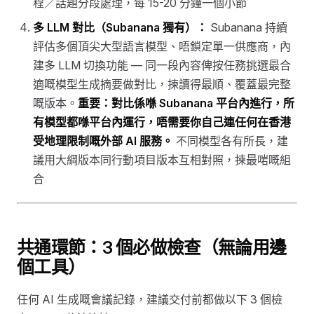
程／話題分段處理，每 15-20 分鐘一個小節
多 LLM 對比（Subanana 獨有）：
Subanana 持續
評估多個頂尖大型語言模型、唔鎖定單一供應商，內
建多 LLM 切換功能 — 同一段內容俾按任務挑選最合
適嘅模型生成摘要做對比，揀讀得最順、覆蓋最完整
嘅版本。
重要：對比係喺 Subanana 平台內進行，所
有模型都喺平台內運行，唔需要你自己連任何在香港
受地理限制嘅外部 AI 服務。
不同模型各有所長，建
議用大綱版本同行動項目版本互相對照，揀最啱嘅組
合
共通環節：3 個必做檢查（無論用邊
個工具）
任何 AI 生成嘅會議記錄，建議交付前都做以下 3 個檢