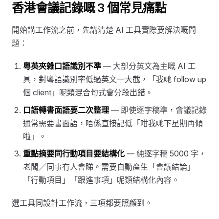
香港會議記錄嘅 3 個常見痛點
開始講工作流之前，先講清楚 AI 工具實際要解決嘅問
題：
粵英夾雜口語識別不準
— 大部分英文為主嘅 AI 工
具，對粵語識別率低過英文一大截，「我哋 follow up
個 client」呢類混合句式會分段出錯。
口語轉書面語要二次整理
— 即使逐字稿準，會議記錄
通常需要書面語，唔係直接記低「咁我哋下星期再傾
啦」。
重點摘要同行動項目要結構化
— 純逐字稿 5000 字，
老闆／同事冇人會睇。需要自動產生「會議結論」
「行動項目」「跟進事項」呢類結構化內容。
選工具同設計工作流，三項都要照顧到。