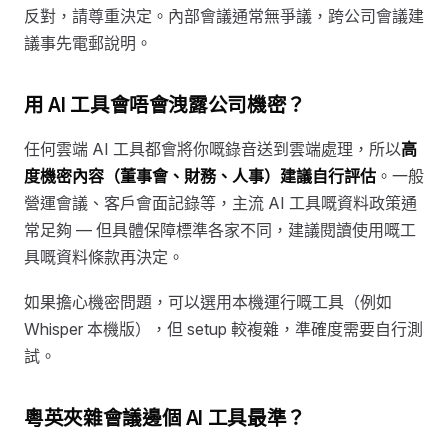
反對，請尊重決定。內部會議通常無爭議，跨公司會議建
議事先電郵說明。
用 AI 工具會唔會洩露公司機密？
任何雲端 AI 工具都會將你嘅錄音送到雲端處理，所以
高
度機密內容（董事會、財務、人事）建議自行評估
。一般
營運會議、客戶會面記錄等，主流 AI 工具嘅資料政策通
常足夠 — 但具體保障標準各家不同，建議閱讀使用嘅工
具嘅資料條款再決定。
如果擔心機密問題，可以選用本機運行嘅工具（例如
Whisper 本機版），但 setup 較複雜，準確度需要自行測
試。
粵英夾雜會議邊個 AI 工具最準？