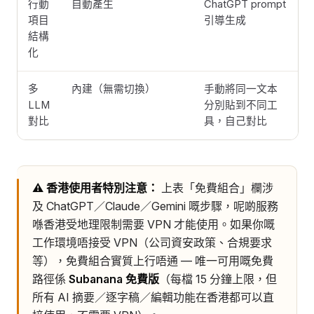
行動
自動產生
ChatGPT prompt
項目
引導生成
結構
化
多
內建（無需切換）
手動將同一文本
LLM
分別貼到不同工
對比
具，自己對比
⚠️ 香港使用者特別注意：
上表「免費組合」欄涉
及 ChatGPT／Claude／Gemini 嘅步驟，呢啲服務
喺香港受地理限制需要 VPN 才能使用。如果你嘅
工作環境唔接受 VPN（公司資安政策、合規要求
等），免費組合實質上行唔通 — 唯一可用嘅免費
路徑係
Subanana 免費版
（每檔 15 分鐘上限，但
所有 AI 摘要／逐字稿／編輯功能在香港都可以直