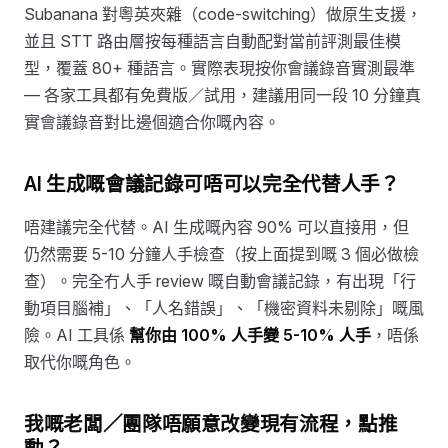
Subanana 對粵英夾雜（code-switching）做原生支援，
並且 STT 路由層按每種語言自動配對當前評測最佳模
型，覆蓋 80+ 種語言。實際表現按你會議錄音實測最準
— 各家工具都有免費版／試用，建議用同一段 10 分鐘真
實會議錄音對比邊個適合你嘅內容。
AI 生成嘅會議記錄可唔可以完全代替人手？
唔建議完全代替。AI 生成嘅內容 90% 可以直接用，但
仍然需要 5-10 分鐘人手檢查（按上面提到嘅 3 個必做檢
查）。完全冇人手 review 嘅自動會議記錄，有出現「行
動項目腦補」、「人名錯誤」、「機密資料未剔除」嘅風
險。AI 工具係
幫你由 100% 人手變 5-10% 人手
，唔係
取代你嘅角色。
我嘅老闆／團隊唔願意改變現有流程，點推
動？