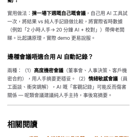
實用做法：
揀一場下週嘅自己嘅會議
，自己用 AI 工具試
一次，將結果 vs 純人手記錄做比較，將實際省時數據
（例如「2 小時人手→ 20 分鐘 AI + 校對」）帶俾老闆
睇。比起講原理，實際 demo 更易說服。
邊種會議唔適合用 AI 自動記錄？
兩種：（1）
高度機密會議
（董事會、人事決策、客戶機
密合約），用人手摘要更穩妥。（2）
情緒敏感會議
（員
工面談、衝突調解），AI 嘅「客觀記錄」可能反而傷害
關係 — 呢類會議建議純人手主持，事後寫摘要。
相關閱讀