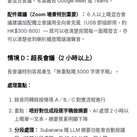
要混合會議，考慮搬去 Google Meet 或 Teams。
配件建議（Zoom 場景特別重要）：
6 人以上嘅混合會
議建議加配獨立會議用全向麥克風（USB 即插即用，約
HK$300-800）— 既可以收清楚房間每一面嘅發言，亦
可以清楚收到喇叭播放嘅遠端聲音。
情境 D：超長會議（2 小時以上）
長會議特別容易產生「無重點嘅 5000 字逐字稿」。
處理重點：
錄音同轉錄按情境 A／B／C 對應流程進行
重點：
唔好對住成段逐字稿做摘要
，AI 處理 2 小時以
上嘅單一文本，摘要質素明顯下降
分段處理：
Subanana 嘅 LLM 摘要功能會自動按議