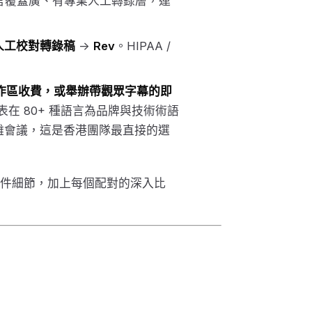
言覆蓋廣、有專業人工轉錄層，連
人工校對轉錄稿
→
Rev
。HIPAA /
工作區收費，或舉辦帶觀眾字幕的即
在 80+ 種語言為品牌與技術術語
雜會議，這是香港團隊最直接的選
件細節，加上每個配對的深入比