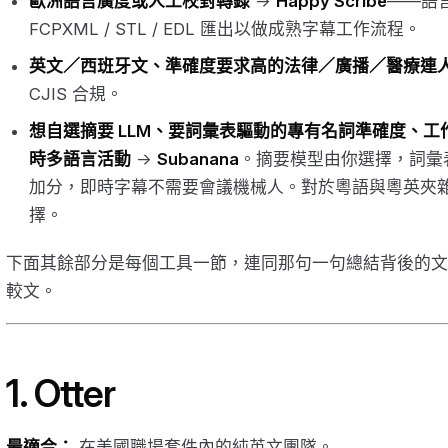
歐洲語言廣度或人工校對轉錄
→
Happy Scribe
——語
FCPXML / STL / EDL 匯出以做成熟字幕工作流程。
英文／西班牙文、準確度要求高的法律／廣播／醫療連
CJIS 合規。
想自選摘要 LLM、要詞彙表驅動的專有名詞準確度、
時多語言活動
→
Subanana
。摘要模型由你選擇，詞彙表
加分，即時字幕不需要會議機械人。對於粵語與粵英夾
擇。
下面其餘部分是每個工具一節，連同那句一句總結背後的文
較文。
1. Otter
最適合：
在美國職場套件內的純英文團隊。