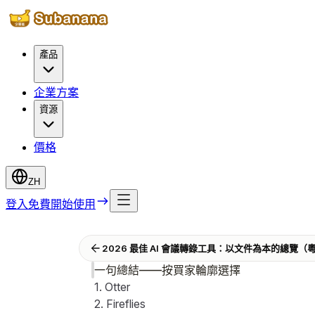
產品
企業方案
資源
價格
ZH
登入
免費開始使用
2026 最佳 AI 會議轉錄工具：以文件為本的總覽
一句總結——按買家輪廓選擇
1. Otter
2. Fireflies