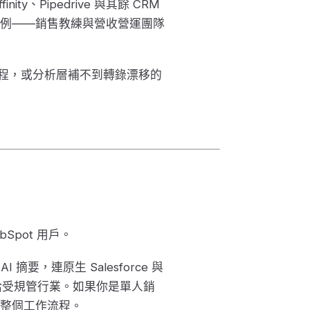
finity、Pipedrive 與其餘 CRM
例——銷售教練與營收營運團隊
工作流程，或分析層補不到轉錄漂移的
bSpot 用戶。
摘要，連原生 Salesforce 與
II 覆蓋給受規管行業。如果你是單人銷
整個工作流程。