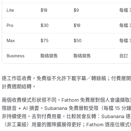
Lite
$18
$9
每檔 
Pro
$30
$18
每檔 
Max
$75
$50
每檔 
Business
聯絡銷售
聯絡銷售
自訂
逐工作區收費。免費版不允許下載字幕／轉錄稿；付費層開放下
計費週期結轉。
兩個收費模式形狀很不同。Fathom 免費層對個人會議擷
限錄音 + AI 摘要。Subanana 免費層較受限（每檔 1
非持續使用。去到付費用量，比較就會反轉：Subanana 
（非工業級）用量的團隊擴展得更好；Fathom 逐座位模