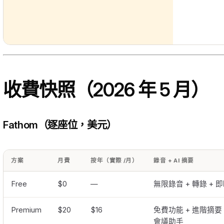
收費快照（2026 年 5 月）
Fathom（逐座位，美元）
方案
月費
按年（實際 /月）
錄音 + AI 摘要
Free
$0
—
無限錄音 + 轉錄 + 即
Premium
$20
$16
免費功能 + 進階摘要 +
會議助手