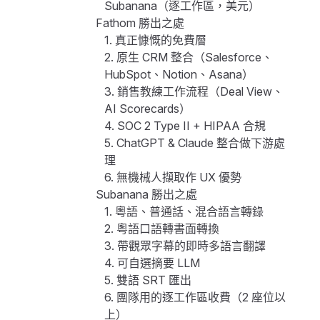
Subanana（逐工作區，美元）
Fathom 勝出之處
1. 真正慷慨的免費層
2. 原生 CRM 整合（Salesforce、
HubSpot、Notion、Asana）
3. 銷售教練工作流程（Deal View、
AI Scorecards）
4. SOC 2 Type II + HIPAA 合規
5. ChatGPT & Claude 整合做下游處
理
6. 無機械人擷取作 UX 優勢
Subanana 勝出之處
1. 粵語、普通話、混合語言轉錄
2. 粵語口語轉書面轉換
3. 帶觀眾字幕的即時多語言翻譯
4. 可自選摘要 LLM
5. 雙語 SRT 匯出
6. 團隊用的逐工作區收費（2 座位以
上）