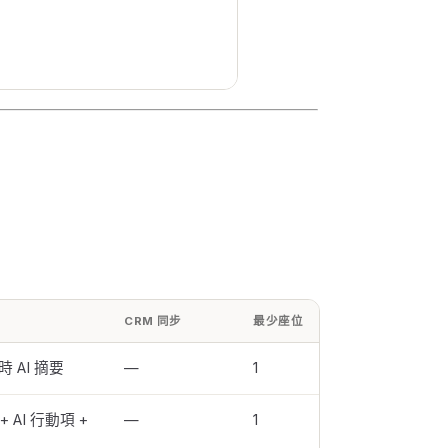
CRM 同步
最少座位
時 AI 摘要
—
1
 AI 行動項 +
—
1