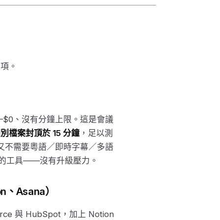
強項。
——$0、沒有分鐘上限。這是會議
個別檔案封頂於 15 分鐘
，足以測
、又不需要粵語／即時字幕／多語
適的工具——沒有升級壓力。
ion、Asana）
rce 與 HubSpot，加上 Notion