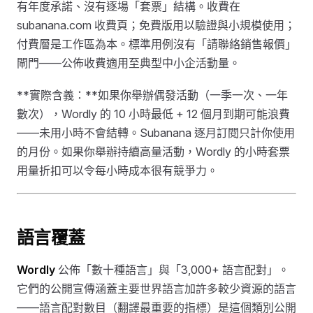
有年度承諾、沒有逐場「套票」結構。收費在
subanana.com 收費頁；免費版用以驗證與小規模使用；
付費層是工作區為本。標準用例沒有「請聯絡銷售報價」
閘門——公佈收費適用至典型中小企活動量。
**實際含義：**如果你舉辦偶發活動（一季一次、一年
數次），Wordly 的 10 小時最低 + 12 個月到期可能浪費
——未用小時不會結轉。Subanana 逐月訂閱只計你使用
的月份。如果你舉辦持續高量活動，Wordly 的小時套票
用量折扣可以令每小時成本很有競爭力。
語言覆蓋
Wordly
公佈「數十種語言」與「3,000+ 語言配對」。
它們的公開宣傳涵蓋主要世界語言加許多較少資源的語言
——語言配對數目（翻譯最重要的指標）是這個類別公開