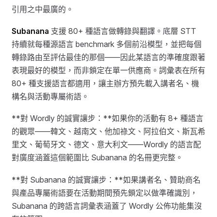
引用之中最廣的。
Subanana
支援 80+ 種語言做轉錄與翻譯。底層 STT
持續就每種源語言 benchmark 多個前沿模型，並把每個
轉錄路由至評估最佳的那個——因此某語言的準確度跟著
表現最好的模型，而非鎖定在單一供應商。詞彙表在所有
80+ 種支援語言都適用，讓主辦方預先載入講者名、機
構名與活動專屬術語。
**對 Wordly 的誠實讓步：**如果你的活動有 8+ 種語言
的觀眾——韓文、越南文、他加祿文、阿拉伯文、斯瓦希
里文、葡萄牙文、德文、意大利文——Wordly 的語言配
對廣度涵蓋這個範圍比 Subanana 的名冊更完整。
**對 Subanana 的誠實讓步：**如果講者名、贊助商名
與產品專屬術語要在活動期間預先鎖定以做準確識別，
Subanana 的跨語言詞彙表涵蓋了 Wordly 公佈功能集沒