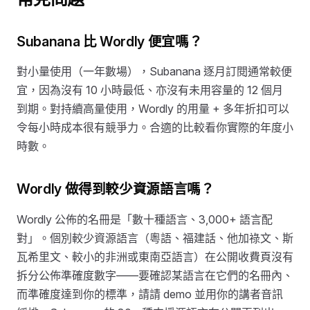
Subanana 比 Wordly 便宜嗎？
對小量使用（一年數場），Subanana 逐月訂閱通常較便
宜，因為沒有 10 小時最低、亦沒有未用容量的 12 個月
到期。對持續高量使用，Wordly 的用量 + 多年折扣可以
令每小時成本很有競爭力。合適的比較看你實際的年度小
時數。
Wordly 做得到較少資源語言嗎？
Wordly 公佈的名冊是「數十種語言、3,000+ 語言配
對」。個別較少資源語言（粵語、福建話、他加祿文、斯
瓦希里文、較小的非洲或東南亞語言）在公開收費頁沒有
拆分公佈準確度數字——要確認某語言在它們的名冊內、
而準確度達到你的標準，請請 demo 並用你的講者音訊