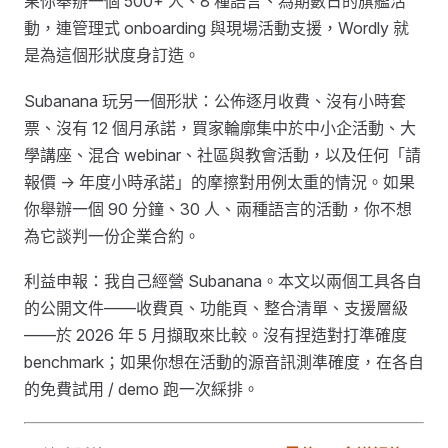
果你舉辦一個 500+ 人、8 種語言、為期數日的旗艦活
動，連管理式 onboarding 與現場活動支援，Wordly 就
是為這個形狀度身訂造。
Subanana 玩另一個形狀：公佈逐月收費、沒有小時套
票、沒有 12 個月承諾，買家輪廓集中於中小企活動、大
學講座、混合 webinar、社區與教會活動，以及任何「請
報價 → 年度小時承諾」的摩擦對用例太重的情況。如果
你舉辦一個 90 分鐘、30 人、兩種語言的活動，你不想
為它談判一份企業合約。
利益申報：我自己經營 Subanana。本文以兩個工具各自
的公開文件——收費頁、功能頁、整合清單、支援層級
——於 2026 年 5 月擷取來比較。沒有捏造對打準確度
benchmark；如果你想在活動的源音訊測準確度，在各自
的免費試用 / demo 跑一次綵排。