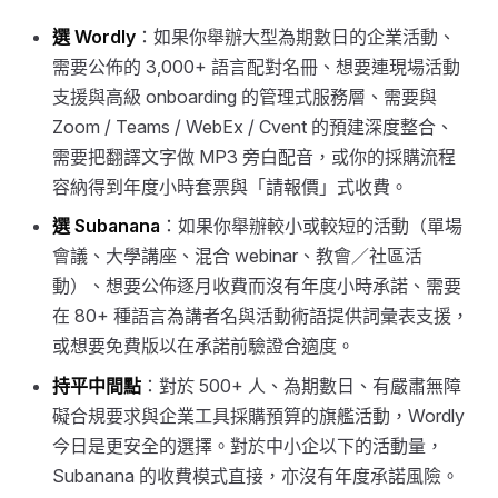
選 Wordly
：如果你舉辦大型為期數日的企業活動、
需要公佈的 3,000+ 語言配對名冊、想要連現場活動
支援與高級 onboarding 的管理式服務層、需要與
Zoom / Teams / WebEx / Cvent 的預建深度整合、
需要把翻譯文字做 MP3 旁白配音，或你的採購流程
容納得到年度小時套票與「請報價」式收費。
選 Subanana
：如果你舉辦較小或較短的活動（單場
會議、大學講座、混合 webinar、教會／社區活
動）、想要公佈逐月收費而沒有年度小時承諾、需要
在 80+ 種語言為講者名與活動術語提供詞彙表支援，
或想要免費版以在承諾前驗證合適度。
持平中間點
：對於 500+ 人、為期數日、有嚴肅無障
礙合規要求與企業工具採購預算的旗艦活動，Wordly
今日是更安全的選擇。對於中小企以下的活動量，
Subanana 的收費模式直接，亦沒有年度承諾風險。