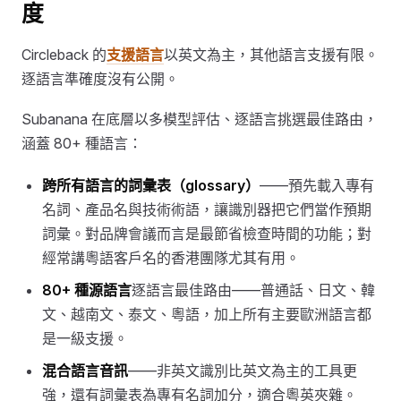
度
Circleback 的
支援語言
以英文為主，其他語言支援有限。
逐語言準確度沒有公開。
Subanana 在底層以多模型評估、逐語言挑選最佳路由，
涵蓋 80+ 種語言：
跨所有語言的詞彙表（glossary）
——預先載入專有
名詞、產品名與技術術語，讓識別器把它們當作預期
詞彙。對品牌會議而言是最節省檢查時間的功能；對
經常講粵語客戶名的香港團隊尤其有用。
80+ 種源語言
逐語言最佳路由——普通話、日文、韓
文、越南文、泰文、粵語，加上所有主要歐洲語言都
是一級支援。
混合語言音訊
——非英文識別比英文為主的工具更
強，還有詞彙表為專有名詞加分，適合粵英夾雜。