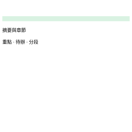
摘要與章節
重點 · 待辦 · 分段