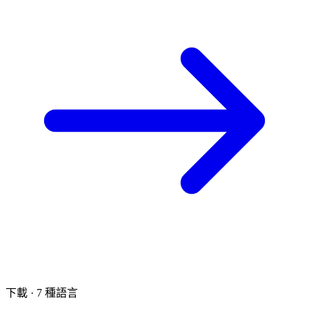
產品發佈會.mp4
MP4 · 42:07 · 已上載
上載 MP4、MOV 影片檔，或貼上公開連結
單一檔案最長 8 小時、最大 30 GB，所有計劃相同
下載 · 7 種語言