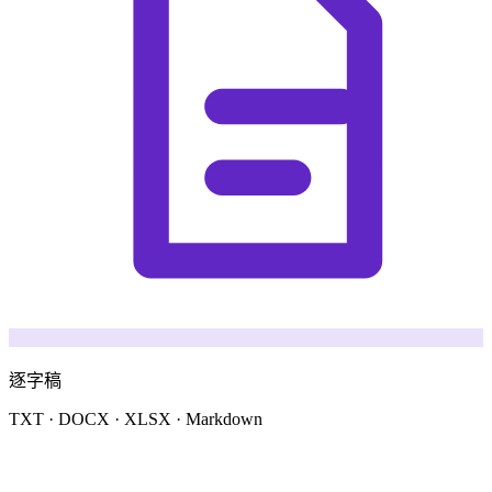
逐字稿
TXT · DOCX · XLSX · Markdown