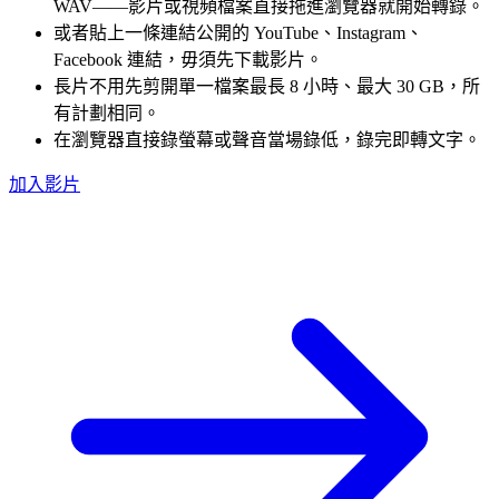
WAV——影片或視頻檔案直接拖進瀏覽器就開始轉錄。
或者貼上一條連結
公開的 YouTube、Instagram、
Facebook 連結，毋須先下載影片。
長片不用先剪開
單一檔案最長 8 小時、最大 30 GB，所
有計劃相同。
在瀏覽器直接錄
螢幕或聲音當場錄低，錄完即轉文字。
加入影片