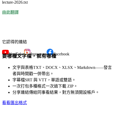
lecture-2026.txt
由此翻譯
它認得的連結
YouTube
Instagram
Facebook
要哪種文字檔，就有哪種
文字與表格
TXT、DOCX、XLSX、Markdown——發言
者與時間戳一併帶出。
字幕檔
SRT 與 VTT，單語或雙語。
一次打包
多種格式一次過下載 ZIP。
分享連結
傳給同事看結果，對方無須開設帳戶。
看看匯出格式