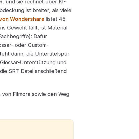
n
, und sie rechnet über KI-
deckung ist breiter, als viele
e von Wondershare
listet 45
s Gewicht fällt, ist Material
chbegriffe): Dafür
lossar- oder Custom-
ht darin, die Untertitelspur
 Glossar-Unterstützung und
 die SRT-Datei anschließend
en von Filmora sowie den Weg