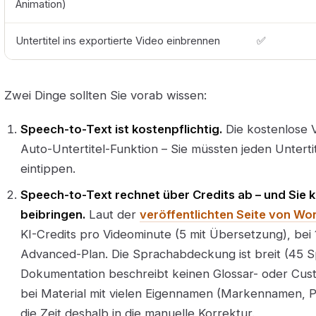
Animation)
Untertitel ins exportierte Video einbrennen
✅
Zwei Dinge sollten Sie vorab wissen:
Speech-to-Text ist kostenpflichtig.
Die kostenlose V
Auto-Untertitel-Funktion – Sie müssten jeden Untertit
eintippen.
Speech-to-Text rechnet über Credits ab – und Sie k
beibringen.
Laut der
veröffentlichten Seite von W
KI-Credits pro Videominute (5 mit Übersetzung), bei
Advanced-Plan. Die Sprachabdeckung ist breit (45 S
Dokumentation beschreibt keinen Glossar- oder Cu
bei Material mit vielen Eigennamen (Markennamen, 
die Zeit deshalb in die manuelle Korrektur.