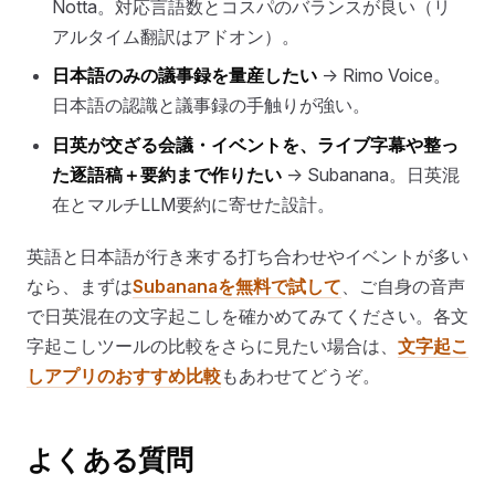
Notta。対応言語数とコスパのバランスが良い（リ
アルタイム翻訳はアドオン）。
日本語のみの議事録を量産したい
→ Rimo Voice。
日本語の認識と議事録の手触りが強い。
日英が交ざる会議・イベントを、ライブ字幕や整っ
た逐語稿＋要約まで作りたい
→ Subanana。日英混
在とマルチLLM要約に寄せた設計。
英語と日本語が行き来する打ち合わせやイベントが多い
なら、まずは
Subananaを無料で試して
、ご自身の音声
で日英混在の文字起こしを確かめてみてください。各文
字起こしツールの比較をさらに見たい場合は、
文字起こ
しアプリのおすすめ比較
もあわせてどうぞ。
よくある質問