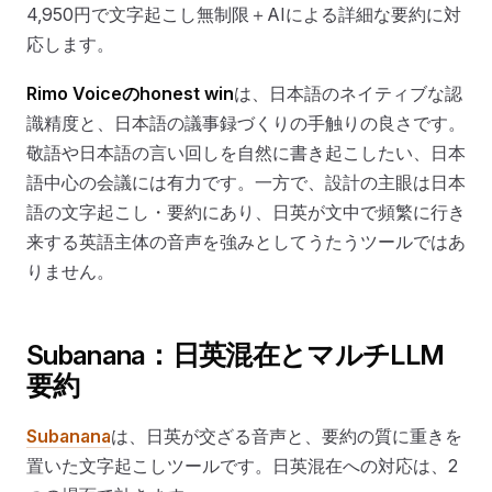
4,950円で文字起こし無制限＋AIによる詳細な要約に対
応します。
Rimo Voiceのhonest win
は、日本語のネイティブな認
識精度と、日本語の議事録づくりの手触りの良さです。
敬語や日本語の言い回しを自然に書き起こしたい、日本
語中心の会議には有力です。一方で、設計の主眼は日本
語の文字起こし・要約にあり、日英が文中で頻繁に行き
来する英語主体の音声を強みとしてうたうツールではあ
りません。
Subanana：日英混在とマルチLLM
要約
Subanana
は、日英が交ざる音声と、要約の質に重きを
置いた文字起こしツールです。日英混在への対応は、2