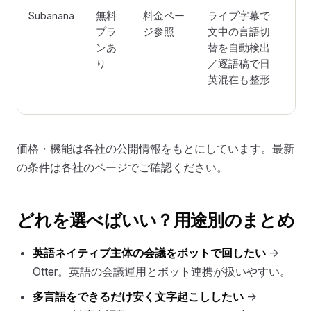
Subanana
無料
料金ペー
ライブ字幕で
マ
プラ
ジ参照
文中の言語切
チ
ンあ
替を自動検出
L
り
／逐語稿で日
で
英混在も整形
約
価格・機能は各社の公開情報をもとにしています。最新
の条件は各社のページでご確認ください。
どれを選べばいい？用途別のまとめ
英語ネイティブ主体の会議をボットで回したい
→
Otter。英語の会議運用とボット連携が扱いやすい。
多言語をできるだけ安く文字起こししたい
→