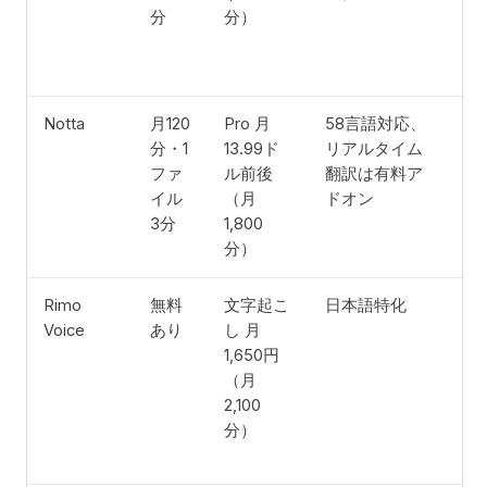
分
分）
Notta
月120
Pro 月
58言語対応、
あ
分・1
13.99ド
リアルタイム
ファ
ル前後
翻訳は有料ア
イル
（月
ドオン
3分
1,800
分）
Rimo
無料
文字起こ
日本語特化
プ
Voice
あり
し 月
プ
1,650円
ン
（月
要
2,100
分）