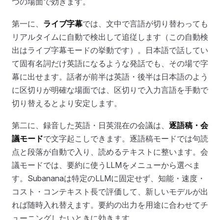
つの場面で効きます。
第一に、
ライブ字幕
では、文中で言語が切り替わっても
リアルタイムに自動で検出して追従します（この自動検
出はライブ字幕モードの挙動です）。日本語で話してい
て固有名詞だけ英語になるような発話でも、その場で字
幕に出せます。話者が前半は英語・後半は日本語のよう
に区切りが明確な場面では、区切りで入力言語を手動で
切り替えるとより安定します。
第二に、録音した英語・日英混在の会議は、
逐語稿・会
議モード
で文字起こしできます。逐語稿モードでは句読
点と段落が自動で入り、読めるテキストに整います。会
議モードでは、要約に使うLLMをメニューから選べま
す。Subananaは特定のLLMに固定せず、知能・速度・
コスト・コンテキスト長で評価して、新しいモデルが出
れば随時入れ替えます。要約の出力を用途に合わせてチ
ューニングしたいときに効きます。