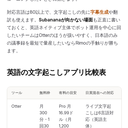
対応言語は80以上で、文字起こしの先に
字幕生成
や翻
訳も使えます。
Subananaが向かない場面
も正直に書い
ておくと、英語ネイティブ主体でボット運用を中心に回
したいチームはOtterのほうが扱いやすく、日本語のみ
の議事録を最短で量産したいならRimoの手触りが勝ち
ます。
英語の文字起こしアプリ比較表
ツール
無料枠
有料の目安
日英混在への対応
要
Otter
月
Pro 月
ライブ文字起
あ
300
16.99ド
こしは6言語対
分・1
ル（月
応（英語主
回30
1,200
体）