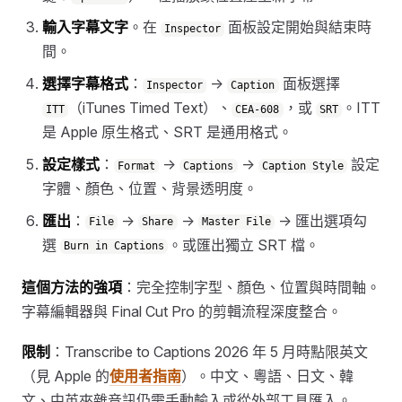
輸入字幕文字
。在
面板設定開始與結束時
Inspector
間。
選擇字幕格式
：
→
面板選擇
Inspector
Caption
（iTunes Timed Text）、
，或
。ITT
ITT
CEA-608
SRT
是 Apple 原生格式、SRT 是通用格式。
設定樣式
：
→
→
設定
Format
Captions
Caption Style
字體、顏色、位置、背景透明度。
匯出
：
→
→
→ 匯出選項勾
File
Share
Master File
選
。或匯出獨立 SRT 檔。
Burn in Captions
這個方法的強項
：完全控制字型、顏色、位置與時間軸。
字幕編輯器與 Final Cut Pro 的剪輯流程深度整合。
限制
：Transcribe to Captions 2026 年 5 月時點限英文
（見 Apple 的
使用者指南
）。中文、粵語、日文、韓
文、中英夾雜音訊仍需手動輸入或從外部工具匯入。