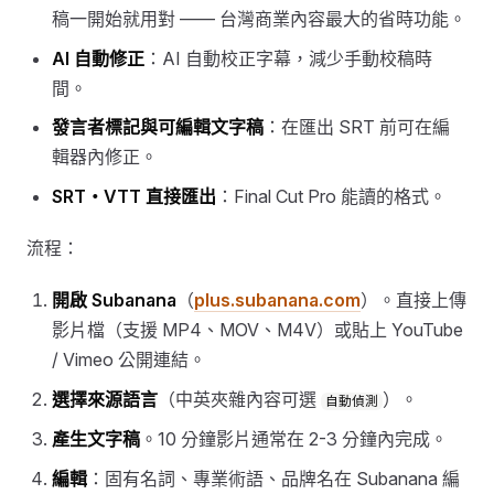
稿一開始就用對 —— 台灣商業內容最大的省時功能。
AI 自動修正
：AI 自動校正字幕，減少手動校稿時
間。
發言者標記與可編輯文字稿
：在匯出 SRT 前可在編
輯器內修正。
SRT・VTT 直接匯出
：Final Cut Pro 能讀的格式。
流程：
開啟 Subanana
（
plus.subanana.com
）。直接上傳
影片檔（支援 MP4、MOV、M4V）或貼上 YouTube
/ Vimeo 公開連結。
選擇來源語言
（中英夾雜內容可選
）。
自動偵測
產生文字稿
。10 分鐘影片通常在 2-3 分鐘內完成。
編輯
：固有名詞、專業術語、品牌名在 Subanana 編