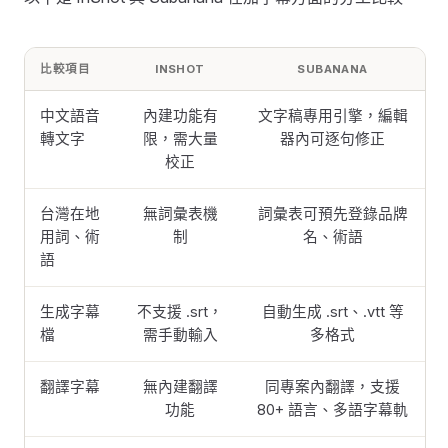
比較項目
INSHOT
SUBANANA
中文語音
內建功能有
文字稿專用引擎，編輯
轉文字
限，需大量
器內可逐句修正
校正
台灣在地
無詞彙表機
詞彙表可預先登錄品牌
用詞、術
制
名、術語
語
生成字幕
不支援 .srt，
自動生成 .srt、.vtt 等
檔
需手動輸入
多格式
翻譯字幕
無內建翻譯
同專案內翻譯，支援
功能
80+ 語言、多語字幕軌