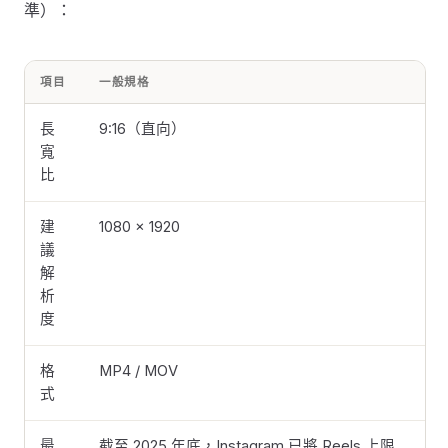
準）：
項目
一般規格
長
9:16（直向）
寬
比
建
1080 × 1920
議
解
析
度
格
MP4 / MOV
式
最
截至 2025 年底，Instagram 已將 Reels 上限