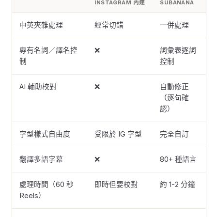
INSTAGRAM 內建
SUBANANA
中英夾雜處理
經常切錯
一併處理
專有名詞／譯名控
❌
詞彙表逐詞
制
控制
AI 輔助校對
❌
自動修正
（逐句確
認）
字型樣式自由度
受限於 IG 字型
完全自訂
翻譯多語字幕
❌
80+ 種語言
處理時間（60 秒
即時但要校對
約 1-2 分鐘
Reels）