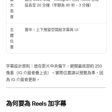
大
延長至 20 分鐘（早期為 90 秒、3 分鐘）
長
度
主
置中，上下預留空間給字幕與 UI
體
位
置
字幕設計原則：放在影片中央偏下、避開最底部約 250
像素（IG 介面會疊上去）。實際位置請以預覽為準，因
為 IG 介面會更新。
為何要為 Reels 加字幕