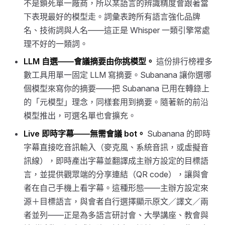
不是鎖死單一廠商，所以某語言的辨識精度會跟著當
下表現最好的模型走。詞彙表跨所有語言強化品牌
名、技術詞與人名——這正是 Whisper 一類引擎常處
理不好的一類詞。
LLM 自選——會議摘要由你挑模型。
這份排行榜裡多
數工具用單一固定 LLM 寫摘要。Subanana 讓你選哪
個模型來寫你的摘要——把 Subanana 已用在轉錄上
的「元模型」理念，同樣套用到摘要。隨著新的前沿
模型推出，可選名單也會擴充。
Live 即時字幕——無需會議 bot。
Subanana 的即時
字幕直接吃音訊輸入（麥克風、系統音訊，或虛擬音
訊線），即時產出字幕並翻譯成主辦方設定的目標語
言，並提供觀眾端的分享連結（QR code），讓與會
者在自己手機上看字幕。這種形態——主辦方設定來
源＋目標語言，與會者自行選擇顯示原文／譯文／兩
者並列——正是為多語言研討會、大學講座、教會與