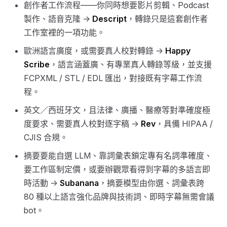
創作者工作流程——你同時想要影片剪輯、Podcast
製作、語音克隆 →
Descript
，轉錄只是這套創作者
工作室裡的一項功能。
歐洲語言廣度，或需要真人校對轉錄 →
Happy
Scribe
，語言涵蓋廣、有專業真人轉錄等級，並支援
FCPXML / STL / EDL 匯出，對接既有字幕工作流
程。
英文／西班牙文，且法律、廣播、醫療等對準確度極
度要求、需要真人校對逐字稿 →
Rev
，具備 HIPAA /
CJIS 合規。
摘要要能自選 LLM、靠詞彙表鎖定專有名詞準確度、
要工作區制定價，或要辦觀眾看得到字幕的多語言即
時活動 →
Subanana
，摘要模型由你選、詞彙表跨
80 種以上語言強化品牌與技術詞、即時字幕無需會議
bot。