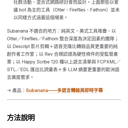
社群活動、混合式網路研討會而設計。上面那些以會
議 bot 為主的工具（Otter、Fireflies、Fathom）並未
以同樣方式涵蓋這個場景。
Subanana 不適合的地方：純英文、美式工具堆疊、以
Otter／Fireflies／Fathom 整合深度為決定因素的團隊；
以 Descript 影片剪輯＋語音克隆比轉錄品質更重要的純
創作者工作室；以 Rev 合規認證為硬性條件的受監管產
業；以 Happy Scribe 120 種以上語言清單與 FCPXML／
STL／EDL 匯出比詞彙表＋多 LLM 摘要更重要的歐洲語
言廣度需求。
→ 產品：
Subanana——多語言轉錄與即時字幕
方法說明