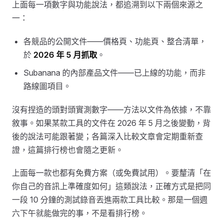
上面每一項數字與功能說法，都追溯到以下兩個來源之
一：
各競品的公開文件——價格頁、功能頁、整合清單，
於
2026 年 5 月抓取
。
Subanana 的內部產品文件——已上線的功能，而非
路線圖項目。
沒有捏造的頭對頭實測數字——方法以文件為依據，不靠
敘事。如果某款工具的文件在 2026 年 5 月之後變動，背
後的說法可能跟著變；各篇深入比較文章會定期重新查
證，這篇排行榜也會隨之更新。
上面每一款也都有免費方案（或免費試用）。要釐清「在
你自己的音訊上準確度如何」這類說法，正確方式是把同
一段 10 分鐘的測試錄音丟進兩款工具比較。那是一個週
六下午就能做完的事，不是看排行榜。