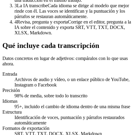
una traducción en el mismo trabajo.
3
La IA transcribe
Cada idioma se dirige al modelo que mejor
rinde con él. Las voces se identifican y la puntuación y los
párrafos se restauran automáticamente.
4
Revisa, pregunta y exporta
Corrige en el editor, pregunta a la
IA sobre el contenido y exporta SRT, VTT, TXT, DOCX,
Transcripción
XLSX, Markdown.
Hablantes separados · puntuación restaurada
Qué incluye cada transcripción
00:12
Movemos el lanzamiento a la primera semana de junio.
Datos concretos en lugar de adjetivos: compáralos con lo que usas
ahora.
00:47
Entrada
Bien, pero la página de precios debe estar lista antes.
Archivos de audio y vídeo, o un enlace público de YouTube,
Instagram o Facebook
Precisión
98% de media, sobre todo lo transcrito
Idiomas
95+, incluido el cambio de idioma dentro de una misma frase
Estructura
Identificación de voces, puntuación y párrafos restaurados
automáticamente
Formatos de exportación
SRT, VTT, TXT, DOCX, XLSX, Markdown