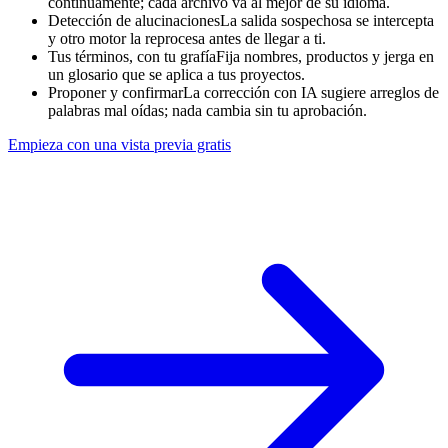
continuamente; cada archivo va al mejor de su idioma.
Detección de alucinaciones
La salida sospechosa se intercepta
y otro motor la reprocesa antes de llegar a ti.
Tus términos, con tu grafía
Fija nombres, productos y jerga en
un glosario que se aplica a tus proyectos.
Proponer y confirmar
La corrección con IA sugiere arreglos de
palabras mal oídas; nada cambia sin tu aprobación.
Empieza con una vista previa gratis