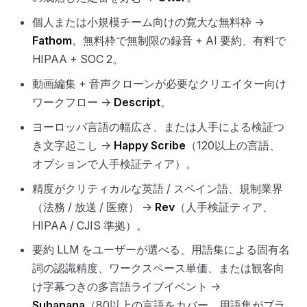
個人または小規模チーム向けの寛大な無料枠 →
Fathom
。無料枠で無制限の録音 + AI 要約、有料で
HIPAA + SOC 2。
動画編集 + 音声クローンが必要なクリエイター向け
ワークフロー →
Descript
。
ヨーロッパ言語の幅広さ、または人手による検証つ
き文字起こし →
Happy Scribe
（120以上の言語、
オプションで人手検証ティア）。
精度がクリティカルな英語 / スペイン語、規制業界
（法務 / 放送 / 医療） →
Rev
（人手検証ティア、
HIPAA / CJIS 準拠）。
要約 LLM をユーザーが選べる、用語集による固有名
詞の認識精度、ワークスペース単価、または観客向
け字幕つきの多言語ライブイベント →
Subanana
（80以上の言語をカバー。用語集がブラ