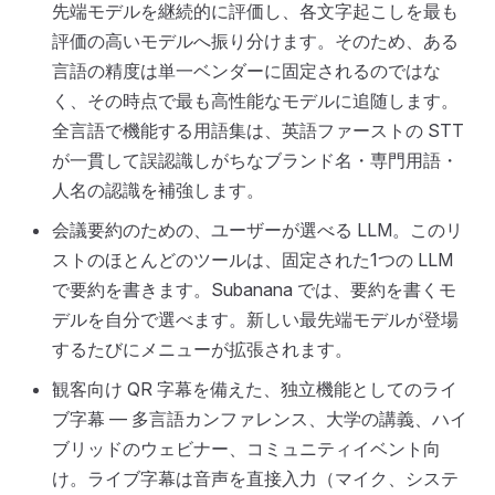
先端モデルを継続的に評価し、各文字起こしを最も
評価の高いモデルへ振り分けます。そのため、ある
言語の精度は単一ベンダーに固定されるのではな
く、その時点で最も高性能なモデルに追随します。
全言語で機能する用語集は、英語ファーストの STT
が一貫して誤認識しがちなブランド名・専門用語・
人名の認識を補強します。
会議要約のための、ユーザーが選べる LLM。このリ
ストのほとんどのツールは、固定された1つの LLM
で要約を書きます。Subanana では、要約を書くモ
デルを自分で選べます。新しい最先端モデルが登場
するたびにメニューが拡張されます。
観客向け QR 字幕を備えた、独立機能としてのライ
ブ字幕 — 多言語カンファレンス、大学の講義、ハイ
ブリッドのウェビナー、コミュニティイベント向
け。ライブ字幕は音声を直接入力（マイク、システ