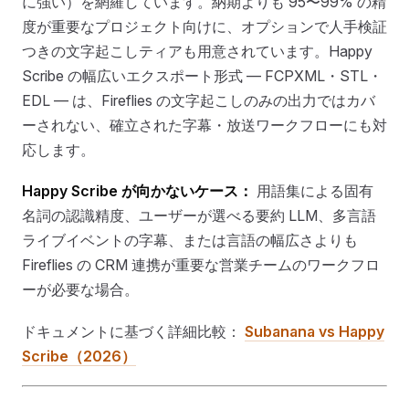
に強い）を網羅しています。納期よりも 95〜99% の精
度が重要なプロジェクト向けに、オプションで人手検証
つきの文字起こしティアも用意されています。Happy
Scribe の幅広いエクスポート形式 — FCPXML・STL・
EDL — は、Fireflies の文字起こしのみの出力ではカバ
ーされない、確立された字幕・放送ワークフローにも対
応します。
Happy Scribe が向かないケース：
用語集による固有
名詞の認識精度、ユーザーが選べる要約 LLM、多言語
ライブイベントの字幕、または言語の幅広さよりも
Fireflies の CRM 連携が重要な営業チームのワークフロ
ーが必要な場合。
ドキュメントに基づく詳細比較：
Subanana vs Happy
Scribe（2026）