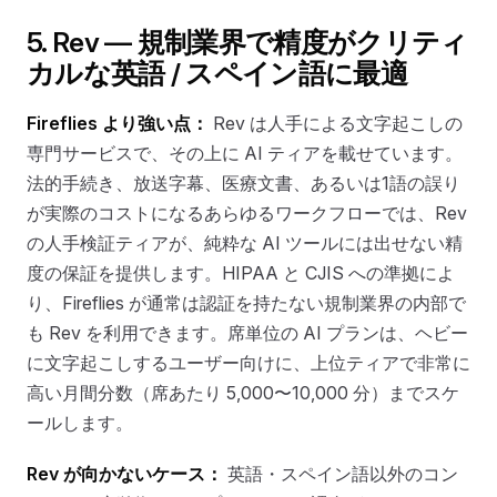
5. Rev — 規制業界で精度がクリティ
カルな英語 / スペイン語に最適
Fireflies より強い点：
Rev は人手による文字起こしの
専門サービスで、その上に AI ティアを載せています。
法的手続き、放送字幕、医療文書、あるいは1語の誤り
が実際のコストになるあらゆるワークフローでは、Rev
の人手検証ティアが、純粋な AI ツールには出せない精
度の保証を提供します。HIPAA と CJIS への準拠によ
り、Fireflies が通常は認証を持たない規制業界の内部で
も Rev を利用できます。席単位の AI プランは、ヘビー
に文字起こしするユーザー向けに、上位ティアで非常に
高い月間分数（席あたり 5,000〜10,000 分）までスケ
ールします。
Rev が向かないケース：
英語・スペイン語以外のコン