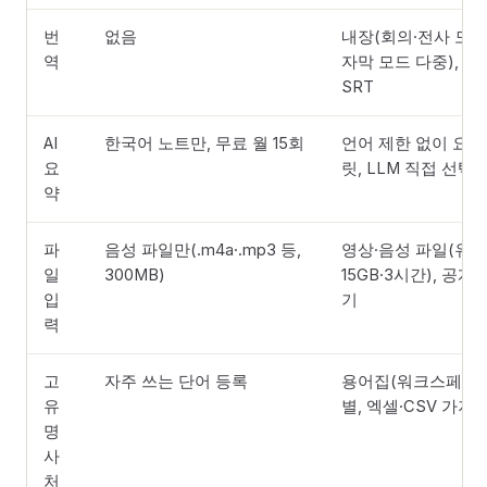
번
없음
내장(회의·전사 모드 
역
자막 모드 다중), 이
SRT
AI
한국어 노트만, 무료 월 15회
언어 제한 없이 요약,
요
릿, LLM 직접 선택
약
파
음성 파일만(.m4a·.mp3 등,
영상·음성 파일(유료
일
300MB)
15GB·3시간), 공개
입
기
력
고
자주 쓰는 단어 등록
용어집(워크스페이
유
별, 엑셀·CSV 가져
명
사
처