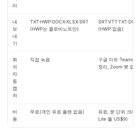
리
내
TXT·HWP·DOCX·XLSX·SRT
SRT·VTT·TXT·DOC
보
(HWP는 클로바노트만)
(HWP 없음)
내
기
회
직접 녹음
구글 미트·Teams 
의
정리, Zoom 봇 없음
자
동
캡
처
비
무료(개인 유료 플랜 없음)
유료, 분 단위 크레
용
Lite 월 US$9)