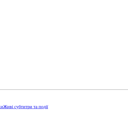
ки
Живі субтитри та події