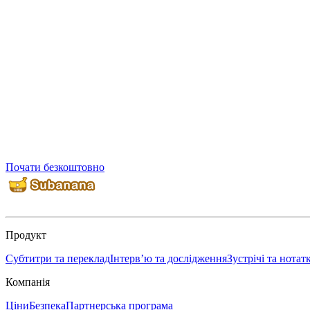
Почати безкоштовно
Продукт
Субтитри та переклад
Інтерв’ю та дослідження
Зустрічі та нотат
Компанія
Ціни
Безпека
Партнерська програма