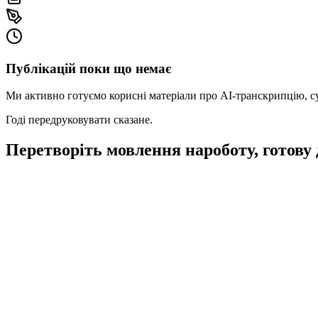
Публікацій поки що немає
Ми активно готуємо корисні матеріали про AI‑транскрипцію, суб
Годі передруковувати сказане.
Перетворіть мовлення на
роботу, готову 