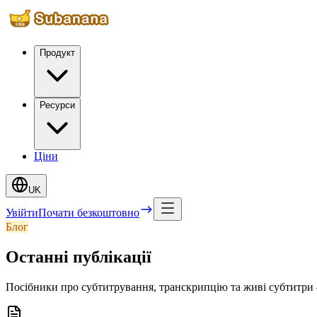
Продукт
Ресурси
Ціни
UK
Увійти
Почати безкоштовно
Блог
Останні публікації
Посібники про субтитрування, транскрипцію та живі субтитри 