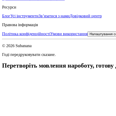
Ресурси
Блог
Усі інструменти
Зв’язатися з нами
Довідковий центр
Правова інформація
Політика конфіденційності
Умови використання
Налаштування c
© 2026 Subanana
Годі передруковувати сказане.
Перетворіть мовлення на
роботу, готову 