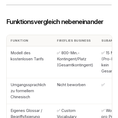
Funktionsvergleich nebeneinander
FUNKTION
FIREFLIES BUSINESS
SUBANAN
Modell des
✅ 800-Min.-
✅ 15 Min.
kostenlosen Tarifs
Kontingent/Platz
(Pro-Date
(Gesamtkontingent)
kein
Gesamtko
Umgangssprachlich
Nicht beworben
✅
zu formellem
Chinesisch
Eigenes Glossar /
✅ Custom
✅ Works
Begriffsfixierung
Vocabulary
pro Proje