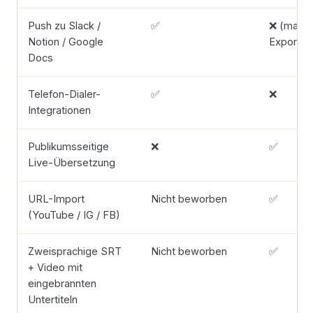
Push zu Slack /
✅
❌ (manue
Notion / Google
Export)
Docs
Telefon-Dialer-
✅
❌
Integrationen
Publikumsseitige
❌
✅
Live-Übersetzung
URL-Import
Nicht beworben
✅
(YouTube / IG / FB)
Zweisprachige SRT
Nicht beworben
✅
+ Video mit
eingebrannten
Untertiteln