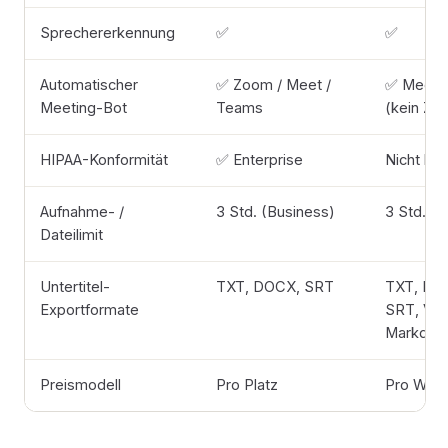
Sprechererkennung
✅
✅
Automatischer
✅ Zoom / Meet /
✅ Meet 
Meeting-Bot
Teams
(kein Zo
HIPAA-Konformität
✅ Enterprise
Nicht be
Aufnahme- /
3 Std. (Business)
3 Std. / 
Dateilimit
Untertitel-
TXT, DOCX, SRT
TXT, DO
Exportformate
SRT, VT
Markdo
Preismodell
Pro Platz
Pro Wor