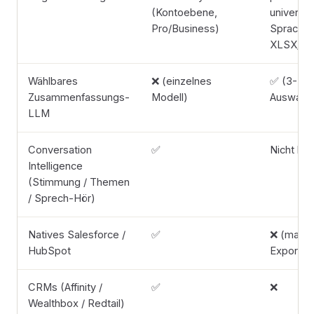
(Kontoebene,
universel
Pro/Business)
Sprache,
XLSX/CS
Wählbares
❌ (einzelnes
✅ (3-Stu
Zusammenfassungs-
Modell)
Auswahl)
LLM
Conversation
✅
Nicht be
Intelligence
(Stimmung / Themen
/ Sprech-Hör)
Natives Salesforce /
✅
❌ (manue
HubSpot
Export)
CRMs (Affinity /
✅
❌
Wealthbox / Redtail)