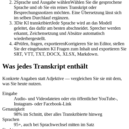
2
Sprache und Ausgabe wählen
Wählen Sie die gesprochene
Sprache und ob Sie ein reines Transkript oder
Besprechungsnotizen möchten. Eine Übersetzung lässt sich
im selben Durchlauf ergänzen.
3
Die KI transkribiert
Jede Sprache wird an das Modell
geleitet, das dafür am besten abschneidet. Sprecher werden
erkannt, Zeichensetzung und Absätze automatisch
Transkript
wiederhergestellt.
4
Prüfen, fragen, exportieren
Korrigieren Sie im Editor, stellen
Sprecher getrennt · Zeichensetzung wiederhergestellt
Sie der eingebauten KI Fragen zum Inhalt und exportieren Sie
00:12
SRT, VTT, TXT, DOCX, XLSX, Markdown.
Wir verschieben den Launch auf die erste Juniwoche.
Was jedes Transkript enthält
00:47
Konkrete Angaben statt Adjektive — vergleichen Sie sie mit dem,
Gut — aber die Preisseite muss bis dahin final sein.
was Sie heute nutzen.
Eingabe
Audio- und Videodateien oder ein öffentlicher YouTube-,
Instagram- oder Facebook-Link
Genauigkeit
98% im Schnitt, über alles Transkribierte hinweg
Sprachen
95+, auch bei Sprachwechsel mitten im Satz