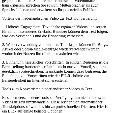
gesprochen. Indem Sie Ihre niederländischen Videoinhalte
transkribieren, sprechen Sie sowohl Muttersprachler als auch
Sprachschüler an und erweitern so Ihr potenzielles Publikum.
Vorteile der niederländischen Video-zu-Text-Konvertierung
1. Höheres Engagement: Textinhalte ergänzen Videos und sorgen
für ein umfassenderes Erlebnis. Benutzer können dem Text folgen,
was das Verständnis und die Erinnerung verbessert.
2. Wiederverwendung von Inhalten: Transkripte können für Blogs,
Artikel oder Social-Media-Beiträge wiederverwendet werden,
wodurch der Nutzen Ihrer Inhalte maximiert wird.
Transkript
3. Einhaltung gesetzlicher Vorschriften: In einigen Regionen ist die
Bereitstellung barrierefreier Inhalte nicht nur von Vorteil, sondern
TXT · DOCX · XLSX · Markdown
gesetzlich vorgeschrieben. Transkripte können dazu beitragen, die
Einhaltung von Vorschriften wie der EU-Richtlinie zur
Barrierefreiheit im Internet sicherzustellen.
Tools zum Konvertieren niederländischer Videos in Text
Es stehen verschiedene Tools zur Verfügung, um niederländische
Videos in Text umzuwandeln. Diese reichen von automatischer
Transkriptionssoftware bis hin zu professionellen Diensten. Hier ist
ein Blick auf einige beliebte Optionen: