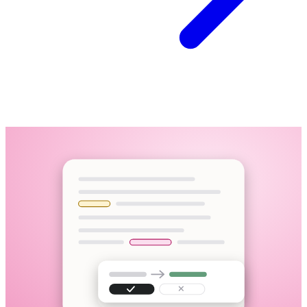
Interview-Aufnahme
M4A · 58:12 · hochgeladen
Datei hochladen, Link einfügen oder im Browser aufnehmen
95+ Sprachen, auch Sprachwechsel mitten im Satz