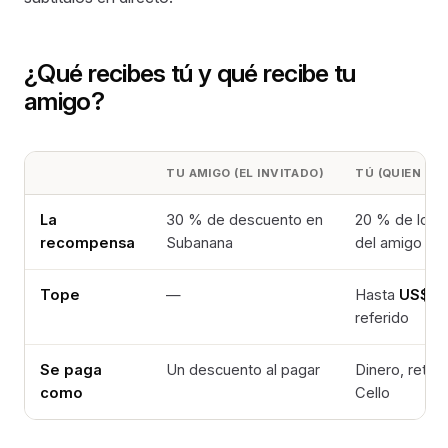
¿Qué recibes tú y qué recibe tu
amigo?
TU AMIGO (EL INVITADO)
TÚ (QUIEN RE
La
30 % de descuento en
20 % de los 
recompensa
Subanana
del amigo
Tope
—
Hasta
US$50
referido
Se paga
Un descuento al pagar
Dinero, retira
como
Cello