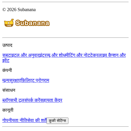
© 2026 Subanana
उत्पाद
सबटाइटल और अनुवाद
इंटरव्यू और शोध
मीटिंग और नोटटेकर
लाइव कैप्शन और
इवेंट
कंपनी
मूल्य
सुरक्षा
एफ़िलिएट प्रोग्राम
संसाधन
ब्लॉग
सभी टूल
संपर्क करें
सहायता केंद्र
कानूनी
गोपनीयता नीति
सेवा की शर्तें
कुकी सेटिंग्स