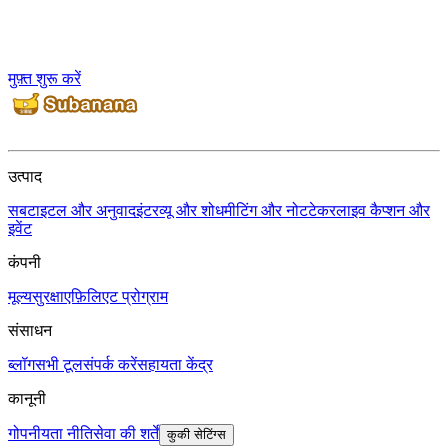
मुफ़्त शुरू करें
उत्पाद
सबटाइटल और अनुवाद
इंटरव्यू और शोध
मीटिंग और नोटटेकर
लाइव कैप्शन और
इवेंट
कंपनी
मूल्य
सुरक्षा
एफ़िलिएट प्रोग्राम
संसाधन
ब्लॉग
सभी टूल
संपर्क करें
सहायता केंद्र
कानूनी
गोपनीयता नीति
सेवा की शर्तें
कुकी सेटिंग्स