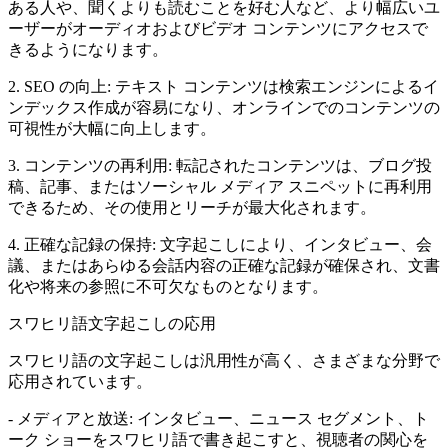
ある人や、聞くよりも読むことを好む人など、より幅広いユ
ーザーがオーディオおよびビデオ コンテンツにアクセスで
きるようになります。
2. SEO の向上: テキスト コンテンツは検索エンジンによるイ
ンデックス作成が容易になり、オンラインでのコンテンツの
可視性が大幅に向上します。
3. コンテンツの再利用: 転記されたコンテンツは、ブログ投
稿、記事、またはソーシャル メディア スニペットに再利用
できるため、その使用とリーチが最大化されます。
4. 正確な記録の保持: 文字起こしにより、インタビュー、会
議、またはあらゆる会話内容の正確な記録が確保され、文書
文字起こし
化や将来の参照に不可欠なものとなります。
TXT · DOCX · XLSX · Markdown
スワヒリ語文字起こしの応用
スワヒリ語の文字起こしは汎用性が高く、さまざまな分野で
応用されています。
- メディアと放送: インタビュー、ニュース セグメント、ト
ーク ショーをスワヒリ語で書き起こすと、視聴者の関心を