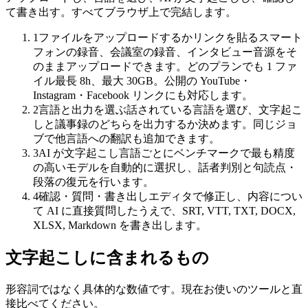
て書き出す。すべてブラウザ上で完結します。
1
ファイルをアップロードするかリンクを貼る
スマート
フォンの録音、会議室の録音、インタビュー音源をそ
のままアップロードできます。どのプランでも 1 ファ
イル最長 8h、最大 30GB。公開の YouTube・
Instagram・Facebook リンクにも対応します。
文字起こし
2
言語と出力を選ぶ
話されている言語を選び、文字起こ
しと議事録のどちらを出力するか決めます。同じジョ
話者分離＋句読点復元
ブで他言語への翻訳も追加できます。
00:12
3
AI が文字起こし
言語ごとにベンチマークで最も精度
リリースは6月の第1週に変更します。
の高いモデルを自動的に選択し、話者判別と句読点・
段落の復元を行います。
00:47
4
確認・質問・書き出し
エディタで修正し、内容につい
て AI に直接質問したうえで、SRT, VTT, TXT, DOCX,
了解です——ただし料金ページはそれまでに確定を。
XLSX, Markdown を書き出します。
文字起こしに含まれるもの
形容詞ではなく具体的な数値です。現在お使いのツールと直
接比べてください。