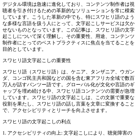
デジタル環境は急速に進化しており、コンテンツ制作者は視
聴者を引き付けるための革新的なソリューションを常に模索
しています。こうした革新の中でも、特にスワヒリ語のよう
な多様な言語を扱う人にとって、文字起こしサービスは欠か
せないものとなっています。この記事は、スワヒリ語の文字
起こしについて深く理解し、その重要性、用途、コンテンツ
制作者にとってのベストプラクティスに焦点を当てることを
目的としています。
スワヒリ語文字起こしの重要性
スワヒリ語（スワヒリ語）は、ケニア、タンザニア、ウガン
ダ、コンゴ民主共和国などの国を含む東アフリカ全域で数百
万人が話すバンツー語です。グローバル化が文化や言語のギ
ャップを埋め続ける中、スワヒリ語コンテンツの需要が急増
しています。スワヒリ語の文字起こしは、この文脈で重要な
役割を果たし、スワヒリ語の話し言葉を文章に変換すること
で、アクセシビリティとリーチを向上させます。
スワヒリ語の文字起こしの利点
1. アクセシビリティの向上: 文字起こしにより、聴覚障害の