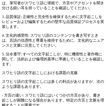
は、筆写者がスワヒリ語に堪能で、方言やアクセントを聞き
分ける鋭い耳を持っていることを確認してください。
3. 品質保証: 正確性と完全性を確保するために文字起こしを
レビューおよび編集するための堅牢な品質保証プロセスを実
装します。
4. 文化的感受性: スワヒリ語のコンテンツを書き写すとき
は、言語の信憑性と尊重を維持するために、文化的なニュア
ンスと文脈に注意してください。
5. 法令遵守: すべての文字起こしが、特に機密性と著作権に
関して、法的および倫理的基準に準拠していることを確認し
ます。
スワヒリ語の文字起こしにおける課題の克服
スワヒリ語の文字起こしには多くの利点がありますが、次の
ような課題もあります。
- 方言の違い: スワヒリ語にはいくつかの方言があり、書き
起こしが困難になる場合があります。特定の方言と文脈を理
解することが重要です。