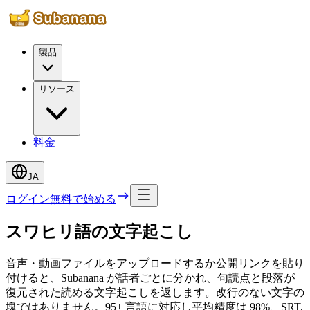
製品
リソース
料金
JA
ログイン
無料で始める
スワヒリ語の文字起こし
音声・動画ファイルをアップロードするか公開リンクを貼り
付けると、Subanana が話者ごとに分かれ、句読点と段落が
復元された読める文字起こしを返します。改行のない文字の
塊ではありません。95+ 言語に対応し平均精度は 98%、SRT,