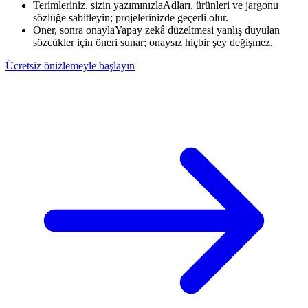
Terimleriniz, sizin yazımınızla
Adları, ürünleri ve jargonu
sözlüğe sabitleyin; projelerinizde geçerli olur.
Öner, sonra onayla
Yapay zekâ düzeltmesi yanlış duyulan
sözcükler için öneri sunar; onaysız hiçbir şey değişmez.
Ücretsiz önizlemeyle başlayın
Röportaj kaydı