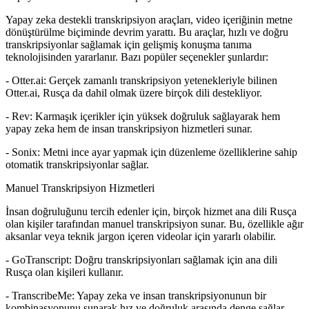
Yapay zeka destekli transkripsiyon araçları, video içeriğinin metne
dönüştürülme biçiminde devrim yarattı. Bu araçlar, hızlı ve doğru
transkripsiyonlar sağlamak için gelişmiş konuşma tanıma
teknolojisinden yararlanır. Bazı popüler seçenekler şunlardır:
- Otter.ai: Gerçek zamanlı transkripsiyon yetenekleriyle bilinen
Otter.ai, Rusça da dahil olmak üzere birçok dili destekliyor.
- Rev: Karmaşık içerikler için yüksek doğruluk sağlayarak hem
Transkript
yapay zeka hem de insan transkripsiyon hizmetleri sunar.
TXT · DOCX · XLSX · Markdown
- Sonix: Metni ince ayar yapmak için düzenleme özelliklerine sahip
otomatik transkripsiyonlar sağlar.
Manuel Transkripsiyon Hizmetleri
İnsan doğruluğunu tercih edenler için, birçok hizmet ana dili Rusça
olan kişiler tarafından manuel transkripsiyon sunar. Bu, özellikle ağır
aksanlar veya teknik jargon içeren videolar için yararlı olabilir.
- GoTranscript: Doğru transkripsiyonları sağlamak için ana dili
Rusça olan kişileri kullanır.
- TranscribeMe: Yapay zeka ve insan transkripsiyonunun bir
kombinasyonunu sunarak hız ve doğruluk arasında denge sağlar.