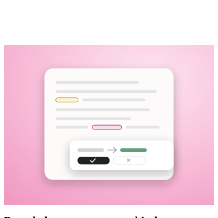
M4A · 58:12 · yüklendi
Dosya yükleyin, bağlantı yapıştırın veya tarayıcıda kaydedin
95+ dil, cümle ortasındaki dil geçişleri dahil