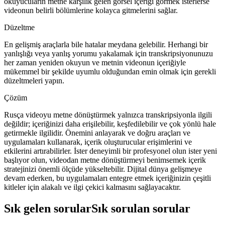
okuyucuların metne karşılık gelen görsel içeriği görmek isterlerse
videonun belirli bölümlerine kolayca gitmelerini sağlar.
Düzeltme
En gelişmiş araçlarla bile hatalar meydana gelebilir. Herhangi bir
yanlışlığı veya yanlış yorumu yakalamak için transkripsiyonunuzu
her zaman yeniden okuyun ve metnin videonun içeriğiyle
mükemmel bir şekilde uyumlu olduğundan emin olmak için gerekli
düzeltmeleri yapın.
Çözüm
Rusça videoyu metne dönüştürmek yalnızca transkripsiyonla ilgili
değildir; içeriğinizi daha erişilebilir, keşfedilebilir ve çok yönlü hale
getirmekle ilgilidir. Önemini anlayarak ve doğru araçları ve
uygulamaları kullanarak, içerik oluşturucular erişimlerini ve
etkilerini artırabilirler. İster deneyimli bir profesyonel olun ister yeni
başlıyor olun, videodan metne dönüştürmeyi benimsemek içerik
stratejinizi önemli ölçüde yükseltebilir. Dijital dünya gelişmeye
devam ederken, bu uygulamaları entegre etmek içeriğinizin çeşitli
kitleler için alakalı ve ilgi çekici kalmasını sağlayacaktır.
Sık gelen sorular
Sık sorulan sorular