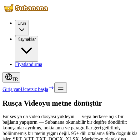
Ürün
Kaynaklar
Fiyatlandırma
TR
Giriş yap
Ücretsiz başla
Rusça Videoyu metne dönüştür
Bir ses ya da video dosyası yükleyin — veya herkese açık bir
bağlantı yapıştırın — Subanana okunabilir bir deşifre döndürür:
konuşanlar ayrılmış, noktalama ve paragraflar geri getirilmiş,
bölünmemiş bir metin yığını değil. 95+ dili ortalama 98% doğrulukla
işler, SRT, VTT, TXT, DOCX, XLSX, Markdown olarak dışa