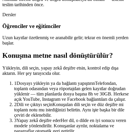
teslim tarihinden önce.
Dersler
Öğrenciler ve eğitimciler
Uzun kayıtlar özetlenmiş ve aranabilir gelir; tekrar en önemli yerden
başlar.
Konuşma metne nasıl dönüştürülür?
Yükleyin, dili seçin, yapay zekâ deşifre etsin, kontrol edip dışa
aktarın. Her şey tarayıcıda olur.
1
Dosyayı yükleyin ya da bağlantı yapıştırın
Telefondan,
toplantı odasından veya röportajdan gelen kayıtlar doğrudan
yüklenir — tüm planlarda dosya başına 8h ve 30GB. Herkese
açık YouTube, Instagram ve Facebook bağlantıları da çalışır.
2
Dili ve çıktıyı seçin
Konuşulan dili seçin ve düz deşifre mi
toplantı notu mu istediğinizi belirtin. Aynı işte başka bir dile
çeviri de eklenebilir.
3
Yapay zekâ deşifre eder
Her dil, o dilde en iyi sonucu veren
modele yönlendirilir. Konuşanlar ayrılır, noktalama ve
paragraflar otomatik geri getirilir.