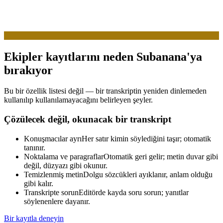
Ekipler kayıtlarını neden Subanana'ya
bırakıyor
Bu bir özellik listesi değil — bir transkriptin yeniden dinlemeden
kullanılıp kullanılamayacağını belirleyen şeyler.
Çözülecek değil, okunacak bir transkript
Konuşmacılar ayrı
Her satır kimin söylediğini taşır; otomatik
tanınır.
Noktalama ve paragraflar
Otomatik geri gelir; metin duvar gibi
değil, düzyazı gibi okunur.
Temizlenmiş metin
Dolgu sözcükleri ayıklanır, anlam olduğu
gibi kalır.
Transkripte sorun
Editörde kayda soru sorun; yanıtlar
söylenenlere dayanır.
Bir kayıtla deneyin