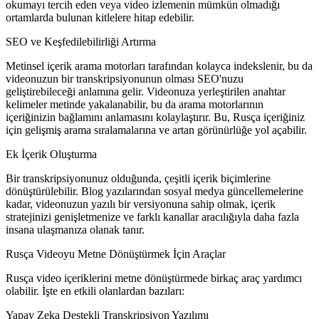
okumayı tercih eden veya video izlemenin mümkün olmadığı
ortamlarda bulunan kitlelere hitap edebilir.
SEO ve Keşfedilebilirliği Artırma
Metinsel içerik arama motorları tarafından kolayca indekslenir, bu da
videonuzun bir transkripsiyonunun olması SEO'nuzu
geliştirebileceği anlamına gelir. Videonuza yerleştirilen anahtar
kelimeler metinde yakalanabilir, bu da arama motorlarının
içeriğinizin bağlamını anlamasını kolaylaştırır. Bu, Rusça içeriğiniz
için gelişmiş arama sıralamalarına ve artan görünürlüğe yol açabilir.
Ek İçerik Oluşturma
Bir transkripsiyonunuz olduğunda, çeşitli içerik biçimlerine
dönüştürülebilir. Blog yazılarından sosyal medya güncellemelerine
kadar, videonuzun yazılı bir versiyonuna sahip olmak, içerik
stratejinizi genişletmenize ve farklı kanallar aracılığıyla daha fazla
insana ulaşmanıza olanak tanır.
Rusça Videoyu Metne Dönüştürmek İçin Araçlar
Rusça video içeriklerini metne dönüştürmede birkaç araç yardımcı
olabilir. İşte en etkili olanlardan bazıları:
Yapay Zeka Destekli Transkripsiyon Yazılımı