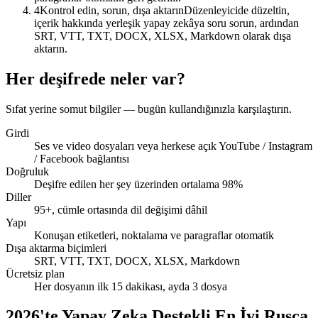
4
Kontrol edin, sorun, dışa aktarın
Düzenleyicide düzeltin,
içerik hakkında yerleşik yapay zekâya soru sorun, ardından
Transkript
SRT, VTT, TXT, DOCX, XLSX, Markdown olarak dışa
aktarın.
Konuşmacılar ayrıldı · noktalama geri geldi
00:12
Her deşifrede neler var?
Lansmanı haziranın ilk haftasına alıyoruz.
Sıfat yerine somut bilgiler — bugün kullandığınızla karşılaştırın.
00:47
Girdi
Tamam — ama fiyat sayfası o zamana kadar bitmeli.
Ses ve video dosyaları veya herkese açık YouTube / Instagram
/ Facebook bağlantısı
Doğruluk
Deşifre edilen her şey üzerinden ortalama 98%
Diller
95+, cümle ortasında dil değişimi dâhil
Yapı
Konuşan etiketleri, noktalama ve paragraflar otomatik
Dışa aktarma biçimleri
SRT, VTT, TXT, DOCX, XLSX, Markdown
Ücretsiz plan
Her dosyanın ilk 15 dakikası, ayda 3 dosya
2026'te Yapay Zeka Destekli En İyi Rusça