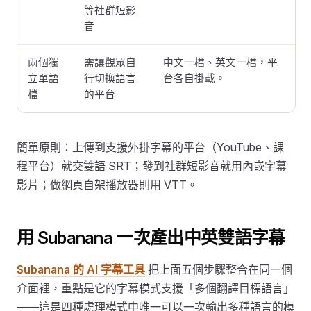
等社群短影
音
兩個獨
需讓觀眾自
中文一檔、英文一檔，平
立單語
行切換語言
台各自掛載。
檔
的平台
簡單原則：上傳到支援外掛字幕的平台（YouTube、課
程平台）就交雙語 SRT；發到社群短影音就用內嵌字幕
影片；做網頁自架播放器則用 VTT。
用 Subanana 一次產出中英雙語字幕
Subanana 的 AI 字幕工具
把上面五個步驟整合在同一個
介面裡，重點是它的字幕模式支援「多個翻譯目標語言」
——這是四種處理模式中唯一可以一次輸出多種語言的模