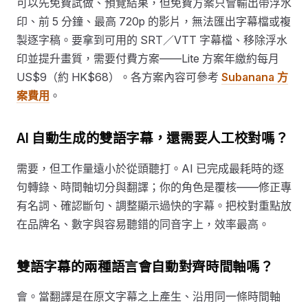
可以先免費試做、預覽結果，但免費方案只會輸出帶浮水
印、前 5 分鐘、最高 720p 的影片，無法匯出字幕檔或複
製逐字稿。要拿到可用的 SRT／VTT 字幕檔、移除浮水
印並提升畫質，需要付費方案——Lite 方案年繳約每月
US$9（約 HK$68）。各方案內容可參考
Subanana 方
案費用
。
AI 自動生成的雙語字幕，還需要人工校對嗎？
需要，但工作量遠小於從頭聽打。AI 已完成最耗時的逐
句轉錄、時間軸切分與翻譯；你的角色是覆核——修正專
有名詞、確認斷句、調整顯示過快的字幕。把校對重點放
在品牌名、數字與容易聽錯的同音字上，效率最高。
雙語字幕的兩種語言會自動對齊時間軸嗎？
會。當翻譯是在原文字幕之上產生、沿用同一條時間軸