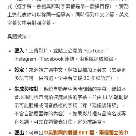
式（逐字稿、會議與即時字幕都是單一翻譯目標）。實務
上這代表你可以從同一個專案，同時得到中文字幕、英文
字幕與中英對照字幕。
具體做法：
匯入
：上傳影片，或貼上公開的 YouTube／
Instagram／Facebook 連結，由系統抓取轉錄。
設定
：來源語言選中文，翻譯目標加上英文（需要更
多語言可一併勾選，全平台支援 80 多種語言）。
生成與校對
：系統自動產生有時間軸的字幕；編輯器
會以規則標示閱讀速度過快的字幕、並由 LLM 輔助提
示可能聽錯或同音誤植的字詞（採「建議後確認」，
不會自動覆蓋你的內容）。如果影片裡有品牌名或專
有名詞，可先在詞彙表釘住，避免被誤寫。
匯出
：可輸出
中英對照的雙語 SRT 檔
、
兩個獨立的中