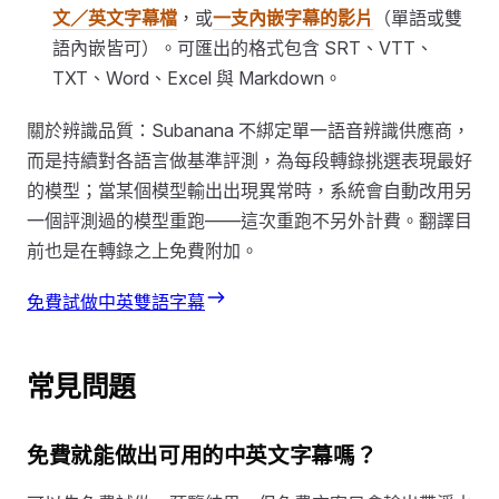
文／英文字幕檔
，或
一支內嵌字幕的影片
（單語或雙
語內嵌皆可）。可匯出的格式包含 SRT、VTT、
TXT、Word、Excel 與 Markdown。
關於辨識品質：Subanana 不綁定單一語音辨識供應商，
而是持續對各語言做基準評測，為每段轉錄挑選表現最好
的模型；當某個模型輸出出現異常時，系統會自動改用另
一個評測過的模型重跑——這次重跑不另外計費。翻譯目
前也是在轉錄之上免費附加。
免費試做中英雙語字幕
常見問題
免費就能做出可用的中英文字幕嗎？