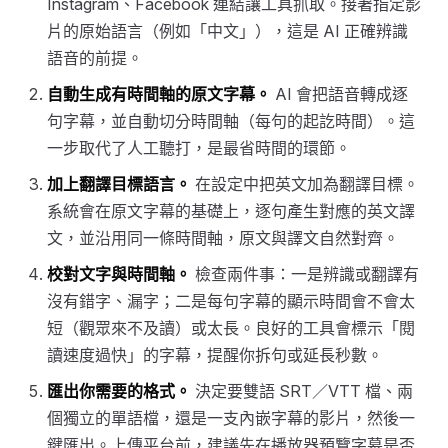
Instagram、Facebook 連結讓工具抓取。接著指定影
片的原始語言（例如「中文」），這是 AI 正確辨識
語音的前提。
自動生成有時間軸的原文字幕。
AI 會把語音轉成逐
句字幕，並自動切分時間軸（每句的起訖時間）。這
一步取代了人工聽打，是最省時間的環節。
加上翻譯目標語言。
在設定中把英文加為翻譯目標。
系統會在原文字幕的基礎上，逐句產生對應的英文譯
文，並沿用同一條時間軸，原文與譯文自然對齊。
校對文字與時間軸。
檢查兩件事：一是辨識或翻譯有
沒有錯字、漏字；二是每句字幕的顯示時間會不會太
短（觀眾來不及讀）或太長。良好的工具會標示「閱
讀速度過快」的字幕，提醒你拆句或延長秒數。
匯出你需要的格式。
決定要雙語 SRT／VTT 檔、兩
個獨立的單語檔，還是一支內嵌字幕的影片，然後一
鍵匯出。上傳平台前，建議先在播放器預覽字幕是否