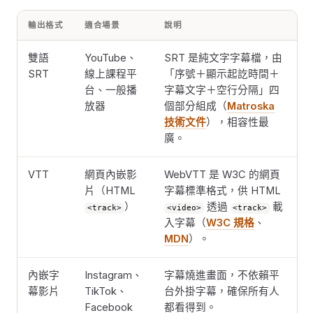
輸出格式
適合場景
說明
雙語
YouTube、
SRT 是純文字字幕檔，由
SRT
線上課程平
「序號＋顯示起訖時間＋
台、一般播
字幕文字＋空行分隔」四
放器
個部分組成（
Matroska
技術文件
），相容性最
廣。
VTT
網頁內嵌影
WebVTT 是 W3C 的網頁
片（HTML
字幕標準格式，供 HTML
）
透過
載
<track>
<video>
<track>
入字幕（
W3C 規格
、
MDN
）。
內嵌字
Instagram、
字幕燒進畫面，不依賴平
幕影片
TikTok、
台外掛字幕，確保所有人
Facebook
都看得到。