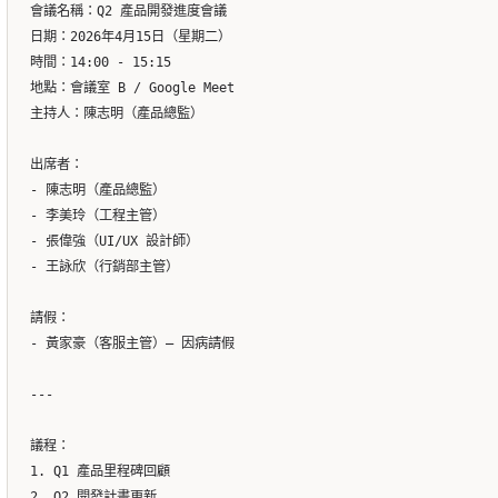
會議名稱：Q2 產品開發進度會議

日期：2026年4月15日（星期二）

時間：14:00 - 15:15

地點：會議室 B / Google Meet

主持人：陳志明（產品總監）

出席者：

- 陳志明（產品總監）

- 李美玲（工程主管）

- 張偉強（UI/UX 設計師）

- 王詠欣（行銷部主管）

請假：

- 黃家豪（客服主管）— 因病請假

---

議程：

1. Q1 產品里程碑回顧

2. Q2 開發計畫更新
