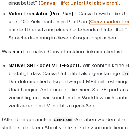
eingebettet" (
Canva-Hilfe: Untertitel aktivieren
).
Video Translator (Pro-Plan)
– Canva bewirbt die Übe
über 100 Zielsprachen im Pro-Plan (
Canva Video Tra
um die Übersetzung eines bestehenden Untertitel-Tr
Spracherkennung in diesen Ausgangssprachen.
Was
nicht
als native Canva-Funktion dokumentiert ist:
Nativer SRT- oder VTT-Export.
Wir konnten keine He
bestätigt, dass Canva Untertitel als eigenständige
.sr
Der dokumentierte Exportweg ist MP4 mit fest einge
Unabhängige Anleitungen, die einen SRT-Export aus
vorsichtig, und wir konnten den Workflow nicht anh
verifizieren – mit Vorsicht zu genießen.
(Alle oben genannten
-Angaben wurden über 
canva.com
statt per direktem Abruf verifiziert; die zugrunde liege