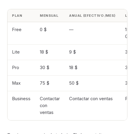
PLAN
MENSUAL
ANUAL (EFECTIVO /MES)
LÍM
Free
0 $
—
15 m
GB
Lite
18 $
9 $
3 h/
Pro
30 $
18 $
3 h/
Max
75 $
50 $
3 h/
Business
Contactar
Contactar con ventas
Per
con
ventas