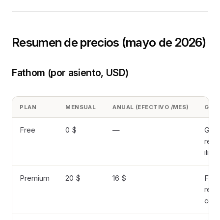
Resumen de precios (mayo de 2026)
Fathom (por asiento, USD)
PLAN
MENSUAL
ANUAL (EFECTIVO /MES)
GRAB
Free
0 $
—
Grab
resú
ilim
Premium
20 $
16 $
Func
resú
con 