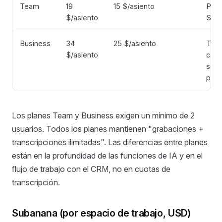
Team
19
15 $/asiento
Prem
$/asiento
SSO 
Business
34
25 $/asiento
Team
$/asiento
camp
scor
pers
Los planes Team y Business exigen un mínimo de 2
usuarios. Todos los planes mantienen "grabaciones +
transcripciones ilimitadas". Las diferencias entre planes
están en la profundidad de las funciones de IA y en el
flujo de trabajo con el CRM, no en cuotas de
transcripción.
Subanana (por espacio de trabajo, USD)