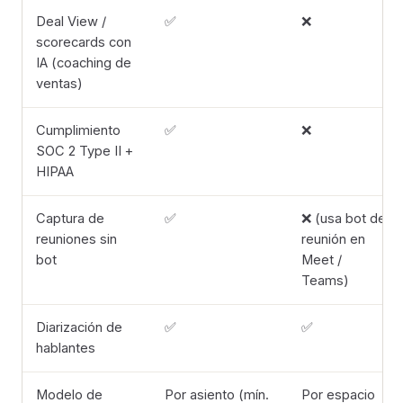
Deal View /
✅
❌
scorecards con
IA (coaching de
ventas)
Cumplimiento
✅
❌
SOC 2 Type II +
HIPAA
Captura de
✅
❌ (usa bot de
reuniones sin
reunión en
bot
Meet /
Teams)
Diarización de
✅
✅
hablantes
Modelo de
Por asiento (mín.
Por espacio