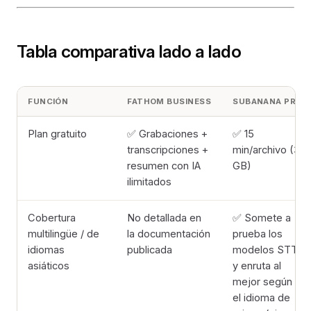
Tabla comparativa lado a lado
FUNCIÓN
FATHOM BUSINESS
SUBANANA PRO
Plan gratuito
✅ Grabaciones +
✅ 15
transcripciones +
min/archivo (3
resumen con IA
GB)
ilimitados
Cobertura
No detallada en
✅ Somete a
multilingüe / de
la documentación
prueba los
idiomas
publicada
modelos STT
asiáticos
y enruta al
mejor según
el idioma de