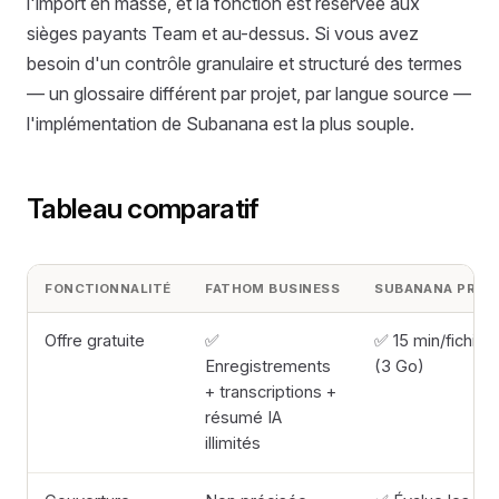
l'import en masse, et la fonction est réservée aux
sièges payants Team et au-dessus. Si vous avez
besoin d'un contrôle granulaire et structuré des termes
— un glossaire différent par projet, par langue source —
l'implémentation de Subanana est la plus souple.
Tableau comparatif
FONCTIONNALITÉ
FATHOM BUSINESS
SUBANANA PRO
Offre gratuite
✅
✅ 15 min/fichier
Enregistrements
(3 Go)
+ transcriptions +
résumé IA
illimités