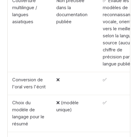
Couverture
Non précisée
✅ Évalue les
multilingue /
dans la
modèles de
langues
documentation
reconnaissance
asiatiques
publiée
vocale, oriente
vers le meilleur
selon la langue
source (aucun
chiffre de
précision par
langue publié)
Conversion de
❌
✅
l'oral vers l'écrit
Choix du
❌ (modèle
✅
modèle de
unique)
langage pour le
résumé