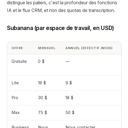
distingue les paliers, c'est la profondeur des fonctions
IA et le flux CRM, et non des quotas de transcription.
Subanana (par espace de travail, en USD)
OFFRE
MENSUEL
ANNUEL (EFFECTIF /MOIS)
LIM
Gratuite
0 $
—
15 
Go
Lite
18 $
9 $
3 h
Pro
30 $
18 $
3 h
Max
75 $
50 $
3 h
Business
Nous
Nous contacter
Su