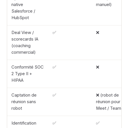
native
manuel)
Salesforce /
HubSpot
Deal View /
✅
❌
scorecards IA
(coaching
commercial)
Conformité SOC
✅
❌
2 Type II +
HIPAA
Captation de
✅
❌ (robot de
réunion sans
réunion pour
robot
Meet / Teams)
Identification
✅
✅