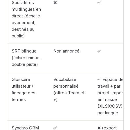
Sous-titres
❌
✅
multilingues en
direct (échelle
événement,
destinés au
public)
SRT bilingue
Non annoncé
✅
(fichier unique,
double piste)
Glossaire
Vocabulaire
✅ Espace de
utilisateur /
personnalisé
travail + par
figeage des
(offres Team et
projet, import
termes
+)
en masse
(XLSX/CSV),
par langue
Synchro CRM
✅
❌ (export