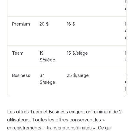
tra
inst
Premium
20 $
16 $
Fon
ava
de 
Team
19
15 $/siège
Pre
$/siège
SSO
Business
34
25 $/siège
Tea
$/siège
CRM
IA 
Les offres Team et Business exigent un minimum de 2
utilisateurs. Toutes les offres conservent les «
enregistrements + transcriptions illimités ». Ce qui