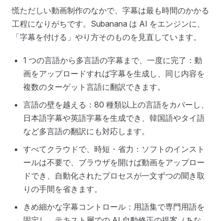
慌ただしい動画制作のなかで、字幕は最も時間のかかる
工程になりがちです。Subanana は AI をエンジンに、
「字幕を付ける」やり方そのものを見直しています。
1 つの言語から多言語の字幕まで、一度に完了：動
画をアップロードすれば字幕を生成し、同じ内容を
複数のターゲット言語に翻訳できます。
言語の壁を越える：80 種類以上の言語をカバーし、
日本語字幕や英語字幕を生成でき、韓国語やタイ語
など多言語の翻訳にも対応します。
すべてクラウドで、時短・省力：ソフトのインスト
ールは不要で、ブラウザを開けば動画をアップロー
ドでき、自動化されたプロセスが一文ずつの聞き取
りの手間を省きます。
きめ細かな字幕コントロール：用語集で専門用語を
固定し、テキスト層での AI 自動修正の提案（あな