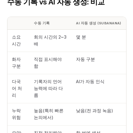
수동 기록 vs AI 자동 생성: 비교
수동 기록
AI 자동 생성 (SUBANANA)
소요
회의 시간의 2~3
몇 분
시간
배
화자
직접 표시해야
자동 구분
구분
함
다국
기록자의 언어
AI가 자동 인식
어 처
능력에 따라 다
리
름
누락
높음(특히 빠른
낮음(전 과정 녹음)
위험
논의에서)
요약·
직접 정리해야
한 번에 생성