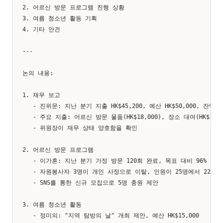
2. 어르신 방문 프로그램 진행 상황

3. 여름 청소년 활동 기획

4. 기타 안건

---

논의 내용:

1. 재무 보고

   - 진위문: 지난 분기 지출 HK$45,200, 예산 HK$50,000, 잔액 HK$
   - 주요 지출: 어르신 방문 물품(HK$18,000), 장소 대여(HK$12,00
   - 위원장이 재무 상태 양호함을 확인

2. 어르신 방문 프로그램

   - 이가흔: 지난 분기 가정 방문 120회 완료, 목표 대비 96% 달성

   - 자원봉사자 3명이 개인 사정으로 이탈, 인원이 25명에서 22명으
   - SNS를 통한 신규 모집으로 5명 충원 제안

3. 여름 청소년 활동

   - 정미의: "지역 탐방의 날" 개최 제안, 예산 HK$15,000
