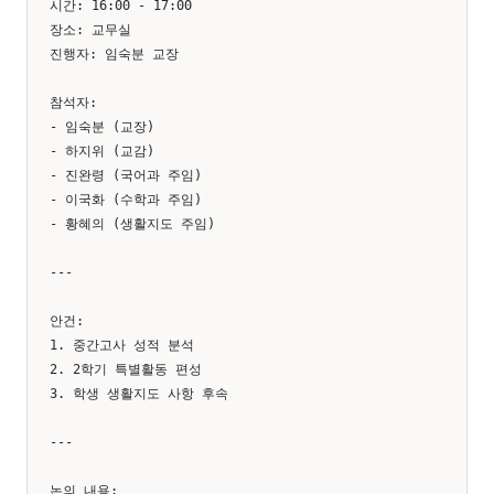
시간: 16:00 - 17:00

장소: 교무실

진행자: 임숙분 교장

참석자:

- 임숙분 (교장)

- 하지위 (교감)

- 진완령 (국어과 주임)

- 이국화 (수학과 주임)

- 황혜의 (생활지도 주임)

---

안건:

1. 중간고사 성적 분석

2. 2학기 특별활동 편성

3. 학생 생활지도 사항 후속

---

논의 내용:
