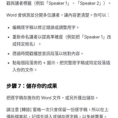
戳與講者標籤（例如「Speaker 1」、「Speaker 2」）。
Word 會偵測並分開多位講者，讓內容更清楚。你可以：
編輯逐字稿以修正錯誤或調整用字。
重新命名講者以提高準確度（例如把「Speaker 1」改
成特定姓名）。
透過時間戳播放音訊段落以核對內容。
點每個段落旁的 + 圖示，把完整逐字稿或特定段落插
入你的文件。
步驟 7：儲存你的成果
把逐字稿存進你的 Word 文件，或另外匯出儲存。
請注意 [轉錄] 窗格一次只會保留一份逐字稿，所以在上
傳新檔案前，記得先插入或儲存逐字稿，以免被覆蓋。