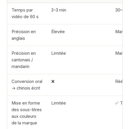
Temps par
2–3 min
30–45 
vidéo de 60 s
Précision en
Élevée
Manuel
anglais
Précision en
Limitée
Manuel
cantonais /
mandarin
Conversion oral
❌
Réécri
→ chinois écrit
Mise en forme
Limitée
✅ Tota
des sous-titres
aux couleurs
de la marque