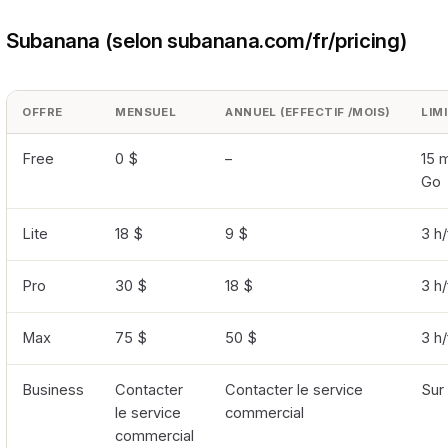
Subanana (selon subanana.com/fr/pricing)
OFFRE
MENSUEL
ANNUEL (EFFECTIF /MOIS)
LIM
Free
0 $
–
15 m
Go
Lite
18 $
9 $
3 h/
Pro
30 $
18 $
3 h/
Max
75 $
50 $
3 h/
Business
Contacter
Contacter le service
Sur
le service
commercial
commercial