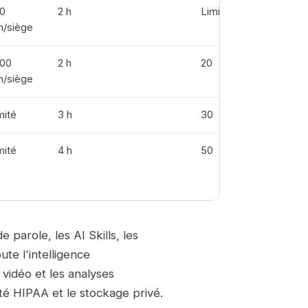
0
2 h
Limités
n/siège
00
2 h
20
n/siège
imité
3 h
30
imité
4 h
50
 parole, les AI Skills, les
ute l'intelligence
 vidéo et les analyses
ité HIPAA et le stockage privé.