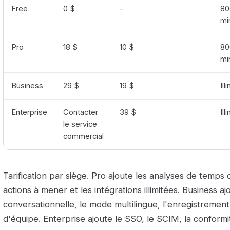
Free
0 $
–
80
mi
Pro
18 $
10 $
80
mi
Business
29 $
19 $
Ill
Enterprise
Contacter
39 $
Ill
le service
commercial
Tarification par siège. Pro ajoute les analyses de temps de
actions à mener et les intégrations illimitées. Business ajo
conversationnelle, le mode multilingue, l'enregistrement
d'équipe. Enterprise ajoute le SSO, le SCIM, la conform