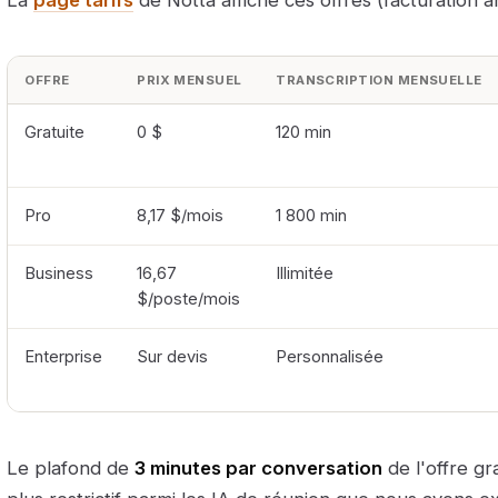
La
page tarifs
de Notta affiche ces offres (facturation a
OFFRE
PRIX MENSUEL
TRANSCRIPTION MENSUELLE
Gratuite
0 $
120 min
Pro
8,17 $/mois
1 800 min
Business
16,67
Illimitée
$/poste/mois
Enterprise
Sur devis
Personnalisée
Le plafond de
3 minutes par conversation
de l'offre gra