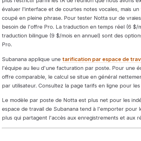
plus restrictif parmi les IA de réunion que nous avons 
évaluer l'interface et de courtes notes vocales, mais un 
coupé en pleine phrase. Pour tester Notta sur de vraies
besoin de l'offre Pro. La traduction en temps réel (6 $/m
traduction bilingue (9 $/mois en annuel) sont des option
Pro.
Subanana applique une
tarification par espace de trav
l'équipe au lieu d'une facturation par poste. Pour une
offre comparable, le calcul se situe en général netteme
par utilisateur. Consultez la page tarifs en ligne pour les
Le modèle par poste de Notta est plus net pour les ind
espace de travail de Subanana tend à l'emporter pour 
plus qui partagent l'accès aux enregistrements et aux 