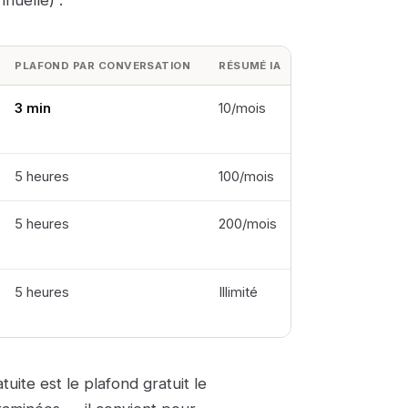
nnuelle) :
PLAFOND PAR CONVERSATION
RÉSUMÉ IA
NOTES
3 min
10/mois
Essai
personnel
5 heures
100/mois
Indépendant
5 heures
200/mois
Équipes
5 heures
Illimité
51 postes
minimum
tuite est le plafond gratuit le