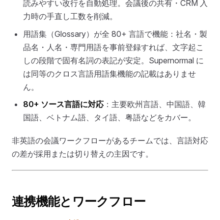
読みやすい改行を自動処理。会議後の共有・CRM 入
力時の手直し工数を削減。
用語集（Glossary）が全 80+ 言語で機能：社名・製
品名・人名・専門用語を事前登録すれば、文字起こ
しの段階で固有名詞の表記が安定。Supernormal に
は同等のクロス言語用語集機能の記載はありませ
ん。
80+ ソース言語に対応
：主要欧州言語、中国語、韓
国語、ベトナム語、タイ語、粤語などをカバー。
非英語の会議ワークフローがあるチームでは、言語対応
の差が採用または切り替えの主因です。
連携機能とワークフロー