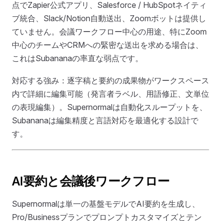
点でZapier公式アプリ、Salesforce / HubSpotネイティ
ブ統合、Slack/Notion自動送出、Zoomボットは提供し
ていません。会議ワークフロー中心の用途、特にZoom
中心のチームやCRMへの緊密な送出を求める場合は、
これはSubananaの率直な弱点です。
対応する強み：逐字稿と要約の成果物がワークスペース
内で詳細に編集可能（発言者ラベル、用語修正、文単位
の表現編集）。Supernormalは自動化スループットを、
Subananaは編集精度と言語対応を最適化する設計で
す。
AI要約と会議後ワークフロー
Supernormalは単一の基盤モデルでAI要約を生成し、
Pro/Businessプランでプロンプトカスタマイズとテン