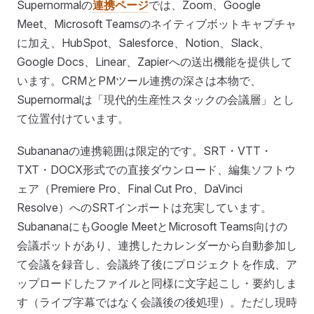
Supernormalの
連携ページ
では、Zoom、Google
Meet、Microsoft Teamsのネイティブボットキャプチャ
に加え、HubSpot、Salesforce、Notion、Slack、
Google Docs、Linear、Zapierへの送出機能を提供して
います。CRMとPMツール連携の深さは本物で、
Supernormalは「現代的生産性スタックの会議層」とし
て位置付けています。
Subananaの連携範囲は限定的です。SRT・VTT・
TXT・DOCX形式での直接ダウンロード、編集ソフトウ
ェア（Premiere Pro、Final Cut Pro、DaVinci
Resolve）へのSRTインポートは充実しています。
SubananaにもGoogle MeetとMicrosoft Teams向けの
会議ボットがあり、連携したカレンダーから自動参加し
て会議を録音し、会議終了後にプロジェクトを作成、ア
ップロードしたファイルと同様に文字起こし・要約しま
す（ライブ字幕ではなく会議後の後処理）。ただし現時