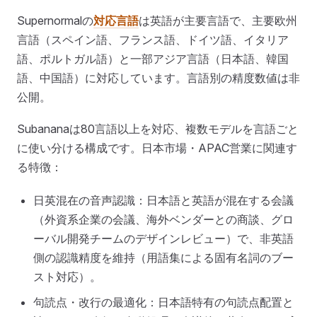
Supernormalの
対応言語
は英語が主要言語で、主要欧州
言語（スペイン語、フランス語、ドイツ語、イタリア
語、ポルトガル語）と一部アジア言語（日本語、韓国
語、中国語）に対応しています。言語別の精度数値は非
公開。
Subananaは80言語以上を対応、複数モデルを言語ごと
に使い分ける構成です。日本市場・APAC営業に関連す
る特徴：
日英混在の音声認識：日本語と英語が混在する会議
（外資系企業の会議、海外ベンダーとの商談、グロ
ーバル開発チームのデザインレビュー）で、非英語
側の認識精度を維持（用語集による固有名詞のブー
スト対応）。
句読点・改行の最適化：日本語特有の句読点配置と