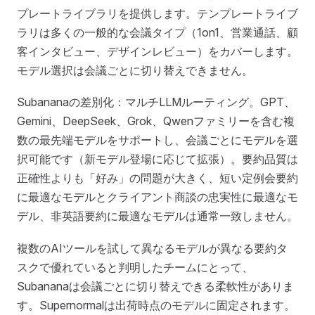
プレートライブラリを提供します。テンプレートライブ
ラリは多くの一般的な会議タイプ（1on1、営業通話、顧
客インタビュー、デザインレビュー）をカバーします。
モデル選択は会議ごとに切り替えできません。
Subananaの差別化：マルチLLMルーティング。GPT、
Gemini、DeepSeek、Grok、Qwenファミリーを含む複
数の最先端モデルをサポートし、会議ごとにモデルを選
択可能です（新モデル登場に応じて拡張）。要約品質は
正確性よりも「好み」の問題が大きく、短い定例会要約
に最適なモデルとクライアント商談の忠実性に最適なモ
デル、非英語要約に最適なモデルは通常一致しません。
複数のAIツールを試して異なるモデルが異なる要約タ
スクで優れていると判明したチームにとって、
Subananaは会議ごとに切り替えできる柔軟性がありま
す。Supernormalは出荷時点のモデルに固定されます。