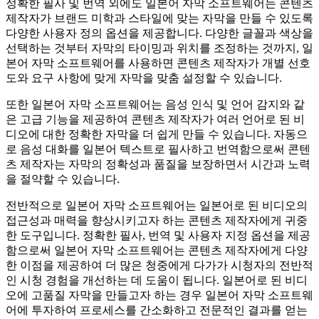
정확한 필사 및 번역 외에도 일본어 자막 소프트웨어는 콘텐츠
제작자가 브랜드 미학과 스타일에 맞는 자막을 만들 수 있도록
다양한 사용자 정의 옵션을 제공합니다. 다양한 글꼴과 색상을
선택하는 것부터 자막의 타이밍과 위치를 조정하는 것까지, 일
본어 자막 소프트웨어를 사용하면 콘텐츠 제작자가 개별 선호
도와 요구 사항에 맞게 자막을 맞춤 설정할 수 있습니다.
또한 일본어 자막 소프트웨어는 음성 인식 및 언어 감지와 같
은 고급 기능을 제공하여 콘텐츠 제작자가 여러 언어로 된 비
디오에 대한 정확한 자막을 더 쉽게 만들 수 있습니다. 자동으
로 음성 대화를 일본어 텍스트로 필사하고 번역함으로써 콘텐
츠 제작자는 자막의 정확성과 품질을 보장하면서 시간과 노력
을 절약할 수 있습니다.
전반적으로 일본어 자막 소프트웨어는 일본어로 된 비디오의
자막 파일
접근성과 매력을 향상시키고자 하는 콘텐츠 제작자에게 귀중
SRT · VTT
한 도구입니다. 정확한 필사, 번역 및 사용자 지정 옵션을 제공
함으로써 일본어 자막 소프트웨어는 콘텐츠 제작자에게 다양
한 이점을 제공하여 더 많은 청중에게 다가가 시청자의 전반적
인 시청 경험을 개선하는 데 도움이 됩니다. 일본어로 된 비디
오에 고품질 자막을 만들고자 하는 경우 일본어 자막 소프트웨
어에 투자하여 프로세스를 간소화하고 전문적인 결과를 얻는