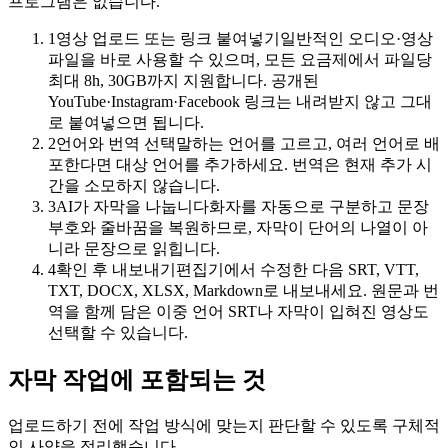
프로그램은 없습니다.
1
영상 업로드 또는 링크 붙여넣기
일반적인 오디오·영상
파일을 바로 사용할 수 있으며, 모든 요금제에서 파일당
최대 8h, 30GB까지 지원합니다. 공개된
YouTube·Instagram·Facebook 링크는 내려받지 않고 그대
로 붙여넣으면 됩니다.
2
언어와 번역 선택
말하는 언어를 고르고, 여러 언어로 배
자막 트랙
포한다면 대상 언어를 추가하세요. 번역은 현재 추가 시
간을 소모하지 않습니다.
타이밍 정렬 · 스타일 프리셋
3
AI가 자막을 나눕니다
화자를 자동으로 구분하고 문장
00:12
부호와 줄바꿈을 복원하므로, 자막이 단어의 나열이 아
로그인하면 이 대시보드가 보입니다.
니라 문장으로 읽힙니다.
4
확인 후 내보내기
편집기에서 수정한 다음 SRT, VTT,
00:47
TXT, DOCX, XLSX, Markdown로 내보내세요. 원문과 번
역을 함께 담은 이중 언어 SRT나 자막이 입혀진 영상도
변경 사항은 그때그때 저장됩니다.
선택할 수 있습니다.
자막 작업에 포함되는 것
업로드하기 전에 작업 방식에 맞는지 판단할 수 있도록 구체적
인 사양을 정리했습니다.