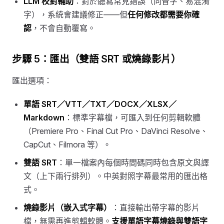
LLM 校對輔助
：對於聽寫常見錯誤（同音字、易混淆
字），系統會建議修正——但
任何修改都需要你確
認
，不會自動覆寫。
步驟 5：匯出（雙語 SRT 或燒錄影片）
匯出選項：
單語 SRT／VTT／TXT／DOCX／XLSX／
Markdown
：標準字幕檔，可匯入到任何剪輯軟體
（Premiere Pro、Final Cut Pro、DaVinci Resolve、
CapCut、Filmora 等）。
雙語 SRT
：單一檔案內每個時間碼同時包含原文與譯
文（上下兩行排列）。中英對照字幕最常用的匯出格
式。
燒錄影片（嵌入式字幕）
：直接輸出帶字幕的影片
檔，無需再進剪輯軟體。
支援單語字幕燒錄與雙語字