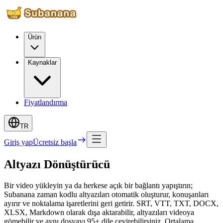
Ürün
Kaynaklar
Fiyatlandırma
TR
Giriş yap
Ücretsiz başla
Altyazı Dönüştürücü
Bir video yükleyin ya da herkese açık bir bağlantı yapıştırın;
Subanana zaman kodlu altyazıları otomatik oluşturur, konuşanları
ayırır ve noktalama işaretlerini geri getirir. SRT, VTT, TXT, DOCX,
XLSX, Markdown olarak dışa aktarabilir, altyazıları videoya
gömebilir ve aynı dosyayı 95+ dile çevirebilirsiniz. Ortalama