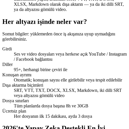
XLSX, Markdown olarak dışa aktarın — ya da iki dilli SRT,
ya da altyazısı gömülü video.
Altyazı kanalı
Her altyazı işinde neler var?
Zamanlı satırlar · stil hazır ayarları
Somut bilgiler: yüklemeden önce iş akışınıza uyup uymadığını
00:12
görebilirsiniz.
Giriş yaptıktan sonra göreceğiniz panel bu.
Girdi
00:47
Ses ve video dosyaları veya herkese açık YouTube / Instagram
/ Facebook bağlantısı
Yaptığınız her değişiklik anında kaydedilir.
Diller
95+, herhangi birine çeviri ile
Konuşan ayrımı
Otomatik; konuşan sayısı elle girilebilir veya tespit edilebilir
Dışa aktarma biçimleri
SRT, VTT, TXT, DOCX, XLSX, Markdown, iki dilli SRT
veya altyazısı gömülü video
Dosya sınırları
Tüm planlarda dosya başına 8h ve 30GB
Ücretsiz plan
Her dosyanın ilk 15 dakikası, ayda 3 dosya
2026'te Yapay Zeka Destekli En İyi