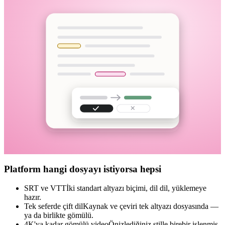
Platform hangi dosyayı istiyorsa hepsi
SRT ve VTT
İki standart altyazı biçimi, dil dil, yüklemeye
hazır.
Tek seferde çift dil
Kaynak ve çeviri tek altyazı dosyasında —
ya da birlikte gömülü.
4K'ya kadar gömülü video
Önizlediğiniz stille birebir işlenmiş,