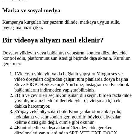
Marka ve sosyal medya
Kampanya kurguları her pazarın dilinde, markaya uygun stille,
paylaşıma hazır çıkar.
Bir videoya altyazı nasıl eklenir?
Dosyayı yükleyin veya bağlantıyı yapıştırın, sonucu düzenleyicide
kontrol edin, platformunuzun istediği biçimde dışa aktarın. Kurulum
gerekmez.
1
Videoyu yükleyin ya da bağlantı yapıştırın
Yaygın ses ve
video dosyaları doğrudan çalışır; tüm planlarda dosya başına
8h ve 30GB. Herkese açık YouTube, Instagram ve Facebook
bağlantılarını indirmeden yapıştırabilirsiniz.
2
Dili ve çevirileri seçin
Konuşulan dili seçin, birden fazla dilde
yayınlıyorsanız hedef dilleri ekleyin. Çeviri şu an için ek
dakika harcamıyor.
3
Yapay zekâ altyazıları böler
Konuşanlar otomatik ayrılır,
noktalama ve satır sonları geri getirilir; böylece altyazılar
kelime dizisi gibi değil, cümle gibi okunur.
4
Kontrol edin ve dışa aktarın
Düzenleyicide gereken
düzeltmeleri yapın, ardından SRT, VTT, TXT, DOCX,