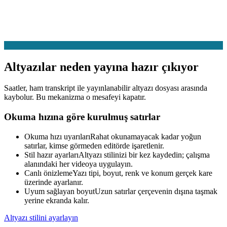
Altyazılar neden yayına hazır çıkıyor
Saatler, ham transkript ile yayınlanabilir altyazı dosyası arasında
kaybolur. Bu mekanizma o mesafeyi kapatır.
Okuma hızına göre kurulmuş satırlar
Okuma hızı uyarıları
Rahat okunamayacak kadar yoğun
satırlar, kimse görmeden editörde işaretlenir.
Stil hazır ayarları
Altyazı stilinizi bir kez kaydedin; çalışma
alanındaki her videoya uygulayın.
Canlı önizleme
Yazı tipi, boyut, renk ve konum gerçek kare
üzerinde ayarlanır.
Uyum sağlayan boyut
Uzun satırlar çerçevenin dışına taşmak
yerine ekranda kalır.
Altyazı stilini ayarlayın