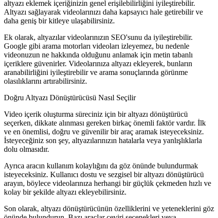
altyazı eklemek içeriğinizin genel erişilebilirliğini iyileştirebilir.
Altyazı sağlayarak videolarınızı daha kapsayıcı hale getirebilir ve
daha geniş bir kitleye ulaşabilirsiniz.
Ek olarak, altyazılar videolarınızın SEO'sunu da iyileştirebilir.
Google gibi arama motorları videoları izleyemez, bu nedenle
videonuzun ne hakkında olduğunu anlamak için metin tabanlı
içeriklere güvenirler. Videolarınıza altyazı ekleyerek, bunların
aranabilirliğini iyileştirebilir ve arama sonuçlarında görünme
olasılıklarını artırabilirsiniz.
Doğru Altyazı Dönüştürücüsü Nasıl Seçilir
Video içerik oluşturma süreciniz için bir altyazı dönüştürücü
seçerken, dikkate alınması gereken birkaç önemli faktör vardır. İlk
ve en önemlisi, doğru ve güvenilir bir araç aramak isteyeceksiniz.
İsteyeceğiniz son şey, altyazılarınızın hatalarla veya yanlışlıklarla
dolu olmasıdır.
Ayrıca aracın kullanım kolaylığını da göz önünde bulundurmak
isteyeceksiniz. Kullanıcı dostu ve sezgisel bir altyazı dönüştürücü
arayın, böylece videolarınıza herhangi bir güçlük çekmeden hızlı ve
kolay bir şekilde altyazı ekleyebilirsiniz.
Son olarak, altyazı dönüştürücünün özelliklerini ve yeteneklerini göz
önünde bulundurun. Bazı araçlar çeviri seçenekleri veya