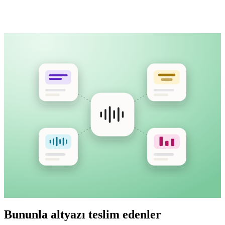
MP4 · 12:40 · yüklendi
Video yükleyin veya herkese açık bağlantı yapıştırın
Satırlar rahat okuma için zamanlanır ve ölçülür
Bununla altyazı teslim edenler