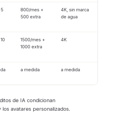
 5
800/mes +
4K, sin marca
1 TB
500 extra
de agua
 10
1500/mes +
4K
2 TB
1000 extra
ida
a medida
a medida
a medida
ditos de IA condicionan
 los avatares personalizados.