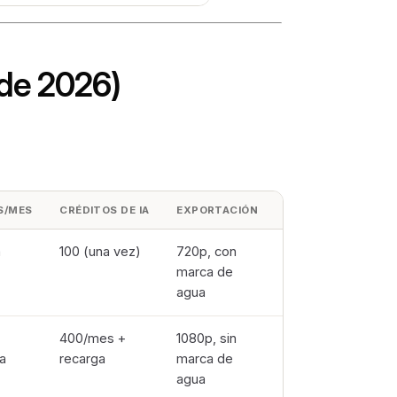
de 2026)
S/MES
CRÉDITOS DE IA
EXPORTACIÓN
ALMACENAMIENTO
n
100 (una vez)
720p, con
5 GB
marca de
agua
400/mes +
1080p, sin
100 GB
a
recarga
marca de
agua