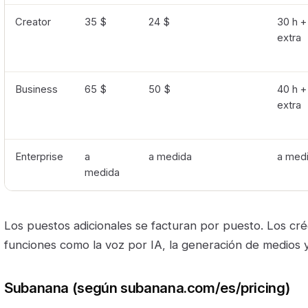
Creator
35 $
24 $
30 h +
extra
Business
65 $
50 $
40 h +
extra
Enterprise
a
a medida
a med
medida
Los puestos adicionales se facturan por puesto. Los cré
funciones como la voz por IA, la generación de medios y
Subanana (según subanana.com/es/pricing)