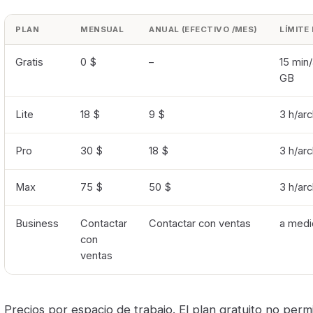
PLAN
MENSUAL
ANUAL (EFECTIVO /MES)
LÍMITE
Gratis
0 $
–
15 min/
GB
Lite
18 $
9 $
3 h/arc
Pro
30 $
18 $
3 h/arc
Max
75 $
50 $
3 h/arc
Business
Contactar
Contactar con ventas
a medi
con
ventas
Precios por espacio de trabajo. El plan gratuito no perm