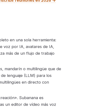
nscribir reuniones en 2026 →
pleto en una sola herramienta:
e voz por IA, avatares de IA,
za más de un flujo de trabajo
és, mandarín o multilingüe que de
o de lenguaje (LLM) para los
ultilingües en directo con
creación». Subanana es
tas un editor de vídeo más voz