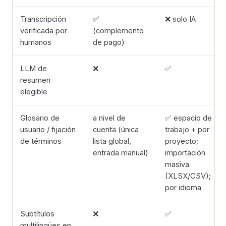
Transcripción
✅
❌ solo IA
verificada por
(complemento
humanos
de pago)
LLM de
❌
✅
resumen
elegible
Glosario de
a nivel de
✅ espacio de
usuario / fijación
cuenta (única
trabajo + por
de términos
lista global,
proyecto;
entrada manual)
importación
masiva
(XLSX/CSV);
por idioma
Subtítulos
❌
✅
multilingües en