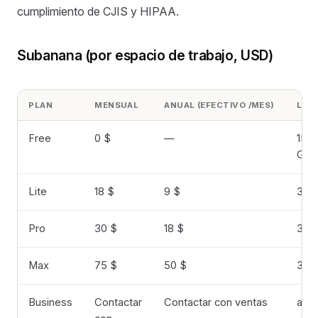
cumplimiento de CJIS y HIPAA.
Subanana (por espacio de trabajo, USD)
PLAN
MENSUAL
ANUAL (EFECTIVO /MES)
LÍMI
Free
0 $
—
15 m
GB
Lite
18 $
9 $
3 h/
Pro
30 $
18 $
3 h/
Max
75 $
50 $
3 h/
Business
Contactar
Contactar con ventas
a m