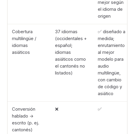
mejor según
el idioma de
origen
Cobertura
37 idiomas
✅ diseñado a
multilingüe /
(occidentales +
medida;
idiomas
español;
enrutamiento
asiáticos
idiomas
al mejor
asiáticos como
modelo para
el cantonés no
audio
listados)
multilingüe,
con cambio
de código y
asiático
Conversión
❌
✅
hablado →
escrito (p. ej.
cantonés)