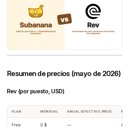
Resumen de precios (mayo de 2026)
Rev (por puesto, USD)
PLAN
MENSUAL
ANUAL (EFECTIVO /MES)
MIN
Free
0 $
—
45 