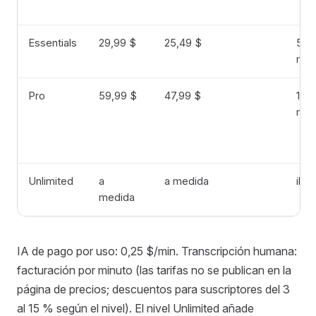
Essentials
29,99 $
25,49 $
500
min
Pro
59,99 $
47,99 $
100
min
Unlimited
a
a medida
ilim
medida
IA de pago por uso: 0,25 $/min. Transcripción humana:
facturación por minuto (las tarifas no se publican en la
página de precios; descuentos para suscriptores del 3
al 15 % según el nivel). El nivel Unlimited añade