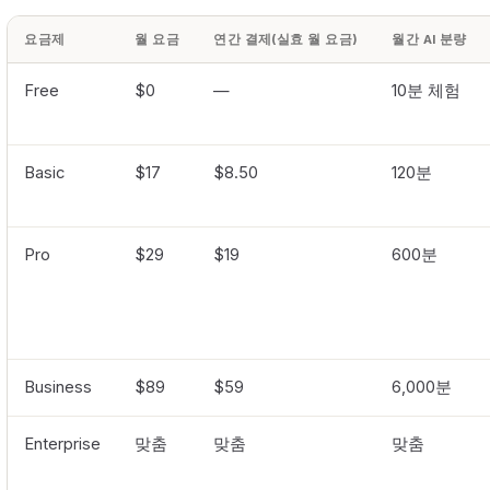
요금제
월 요금
연간 결제(실효 월 요금)
월간 AI 분량
Free
$0
—
10분 체험
Basic
$17
$8.50
120분
Pro
$29
$19
600분
Business
$89
$59
6,000분
Enterprise
맞춤
맞춤
맞춤