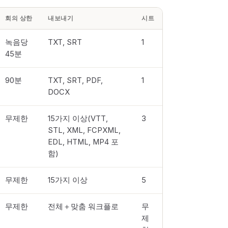
회의 상한
내보내기
시트
녹음당
TXT, SRT
1
45분
90분
TXT, SRT, PDF,
1
DOCX
무제한
15가지 이상(VTT,
3
STL, XML, FCPXML,
EDL, HTML, MP4 포
함)
무제한
15가지 이상
5
무제한
전체＋맞춤 워크플로
무
제