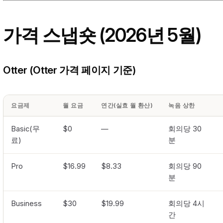
가격 스냅숏 (2026년 5월)
Otter (Otter 가격 페이지 기준)
요금제
월 요금
연간(실효 월 환산)
녹음 상한
Basic(무
$0
—
회의당 30
료)
분
Pro
$16.99
$8.33
회의당 90
분
Business
$30
$19.99
회의당 4시
간