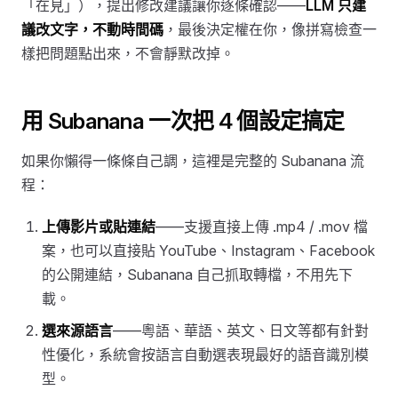
「在見」），提出修改建議讓你逐條確認——
LLM 只建
議改文字，不動時間碼
，最後決定權在你，像拼寫檢查一
樣把問題點出來，不會靜默改掉。
用 Subanana 一次把 4 個設定搞定
如果你懶得一條條自己調，這裡是完整的 Subanana 流
程：
上傳影片或貼連結
——支援直接上傳 .mp4 / .mov 檔
案，也可以直接貼 YouTube、Instagram、Facebook
的公開連結，Subanana 自己抓取轉檔，不用先下
載。
選來源語言
——粵語、華語、英文、日文等都有針對
性優化，系統會按語言自動選表現最好的語音識別模
型。