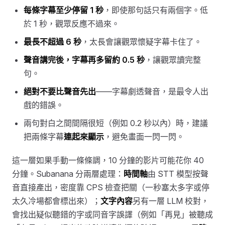
每條字幕至少停留 1 秒
，即使那句話只有兩個字。低
於 1 秒，觀眾反應不過來。
最長不超過 6 秒
，太長會讓觀眾懷疑字幕卡住了。
聲音講完後，字幕再多留約 0.5 秒
，讓觀眾讀完整
句。
絕對不要比聲音先出
——字幕劇透聲音，是最令人出
戲的錯誤。
兩句對白之間間隔很短（例如 0.2 秒以內）時，建議
把兩條字幕
連起來顯示
，避免畫面一閃一閃。
這一層如果手動一條條調，10 分鐘的影片可能花你 40
分鐘。Subanana 分兩層處理：
時間軸
由 STT 模型按聲
音直接產出，密度靠 CPS 檢查把關（一秒塞太多字或停
太久冷場都會標出來）；
文字內容
另有一層 LLM 校對，
會找出疑似聽錯的字或同音字誤譯（例如「再見」被聽成