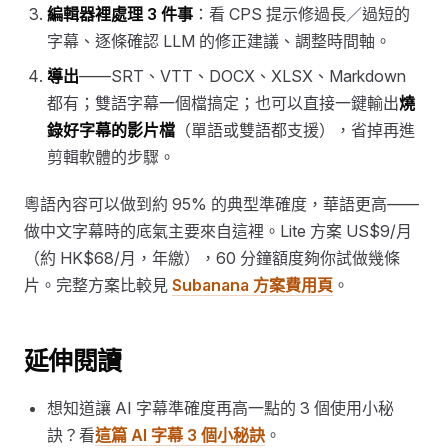
編輯器裡處理 3 件事
：看 CPS 提示修過長／過短的
字幕、逐條確認 LLM 的修正建議、調整時間軸。
導出
——SRT、VTT、DOCX、XLSX、Markdown
都有；雙語字幕一個檔搞定；也可以直接一鍵輸出
燒
錄好字幕的影片檔
（單語或雙語都支援），省掉再進
剪輯軟體的步驟。
粵語內容可以做到約 95% 的典型準確度，華語更高——
做中文字幕時的底氣主要來自這裡。Lite 方案 US$9/月
（約 HK$68/月，年繳），60 分鐘額度夠你試做幾條
片。完整方案比較見
Subanana 方案費用頁
。
延伸閱讀
想知道讓 AI 字幕準確度再高一點的 3 個使用小秘
訣？看
這篇 AI 字幕 3 個小秘訣
。